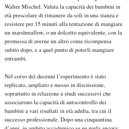
Notifiche mobile
Walter Mischel. Valuta la capacità dei bambini in
Regala il Post
età prescolare di rimanere da soli in una stanza e
Hai bisogno di aiuto?
resistere per 15 minuti alla tentazione di mangiare
Esci
un marshmallow, o un dolcetto equivalente, con la
promessa di averne un altro come ricompensa
subito dopo, e a quel punto di poterli mangiare
entrambi.
Nel corso dei decenni l’esperimento è stato
replicato, ampliato e messo in discussione,
soprattutto in relazione a studi successivi che
associarono la capacità di autocontrollo dei
bambini a vari risultati in età adulta, tra cui il
successo professionale. Dopo una cinquantina
d’anni, in ambito accademico se ne parla ancora: