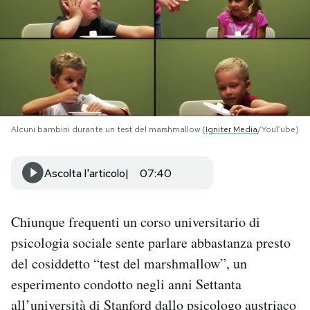
PODCAST
NEWSLETTER
I MIEI PREFERITI
Alcuni bambini durante un test del marshmallow (
Igniter Media
/YouTube)
SHOP
Ascolta l'articolo
07:40
CALENDARIO
Chiunque frequenti un corso universitario di
psicologia sociale sente parlare abbastanza presto
AREA PERSONALE
del cosiddetto “test del marshmallow”, un
esperimento condotto negli anni Settanta
Area Personale
all’università di Stanford dallo psicologo austriaco
Newsletter