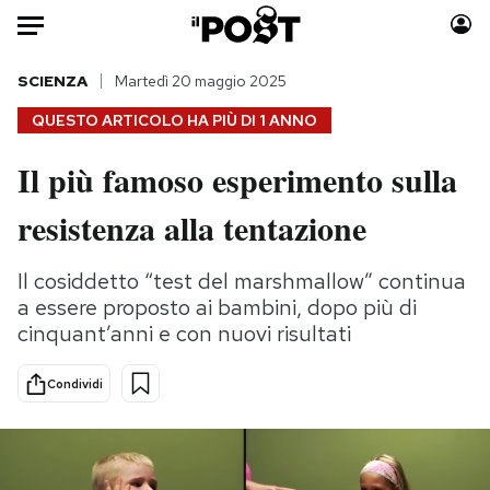
Auto
SCIENZA
Martedì 20 maggio 2025
QUESTO ARTICOLO HA PIÙ DI
1 ANNO
HOME
Il più famoso esperimento sulla
Italia
Moda
resistenza alla tentazione
Mondo
Libri
Politica
Consumismi
Il cosiddetto “test del marshmallow” continua
Tecnologia
Storie/Idee
a essere proposto ai bambini, dopo più di
Internet
Ok Boomer!
cinquant’anni e con nuovi risultati
Scienza
Media
Cultura
Europa
Condividi
Economia
Altrecose
Sport
Mondiali calcio 2026