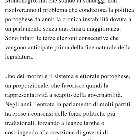
Montenegro, ma che stando ai sondaggi non
Notifiche mobile
risolveranno il problema che condiziona la politica
Regala il Post
portoghese da anni: la cronica instabilità dovuta a
Hai bisogno di aiuto?
un parlamento senza una chiara maggioranza.
Esci
Sono infatti le terze elezioni consecutive che
vengono anticipate prima della fine naturale della
legislatura.
Uno dei motivi è il sistema elettorale portoghese,
un proporzionale, che favorisce quindi la
rappresentatività a scapito della governabilità.
Negli anni l’entrata in parlamento di molti partiti
ha eroso i consensi delle forze politiche più
tradizionali, forzando alleanze larghe o
costringendo alla creazione di governi di