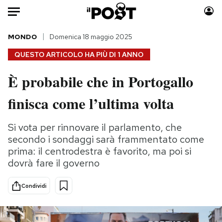
Auto
MONDO
Domenica 18 maggio 2025
QUESTO ARTICOLO HA PIÙ DI
1 ANNO
HOME
È probabile che in Portogallo
Italia
Moda
finisca come l’ultima volta
Mondo
Libri
Politica
Consumismi
Si vota per rinnovare il parlamento, che
Tecnologia
Storie/Idee
secondo i sondaggi sarà frammentato come
Internet
Ok Boomer!
prima: il centrodestra è favorito, ma poi si
Scienza
Media
dovrà fare il governo
Cultura
Europa
Economia
Altrecose
Condividi
Sport
Mondiali calcio 2026