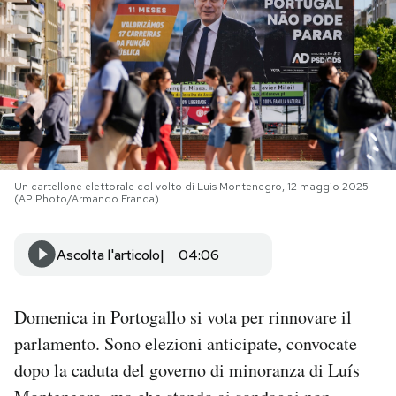
PODCAST
NEWSLETTER
I MIEI PREFERITI
Un cartellone elettorale col volto di Luis Montenegro, 12 maggio 2025
(AP Photo/Armando Franca)
SHOP
Ascolta l'articolo
04:06
CALENDARIO
Domenica in Portogallo si vota per rinnovare il
AREA PERSONALE
parlamento. Sono elezioni anticipate, convocate
Area Personale
dopo la caduta del governo di minoranza di Luís
Newsletter