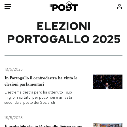
Auto
ELEZIONI
PORTOGALLO 2025
HOME
Italia
Moda
Mondo
Libri
Politica
Consumismi
18/5/2025
Tecnologia
Storie/Idee
In Portogallo il centrodestra ha vinto le
Internet
Ok Boomer!
elezioni parlamentari
Scienza
Media
L'estrema destra però ha ottenuto il suo
Cultura
Europa
miglior risultato: per poco non è arrivata
seconda al posto dei Socialisti
Economia
Altrecose
Sport
Mondiali calcio 2026
18/5/2025
È probabile che in Portogallo finisca come