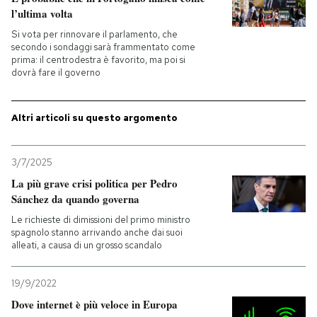
l’ultima volta
PODCAST
Si vota per rinnovare il parlamento, che
secondo i sondaggi sarà frammentato come
prima: il centrodestra è favorito, ma poi si
dovrà fare il governo
NEWSLETTER
Altri articoli su questo argomento
I MIEI PREFERITI
3/7/2025
SHOP
La più grave crisi politica per Pedro
Sánchez da quando governa
CALENDARIO
Le richieste di dimissioni del primo ministro
spagnolo stanno arrivando anche dai suoi
alleati, a causa di un grosso scandalo
AREA PERSONALE
19/9/2022
Entra
Dove internet è più veloce in Europa