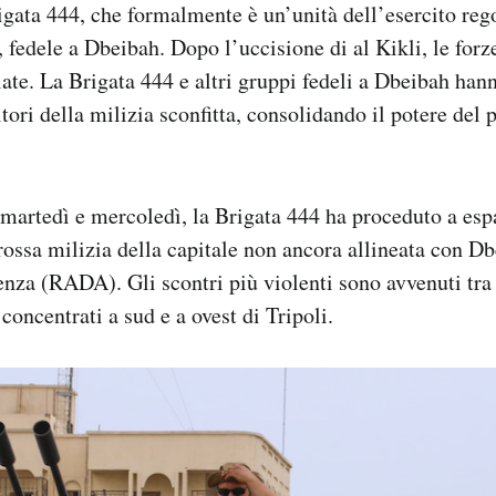
igata 444, che formalmente è un’unità dell’esercito reg
a, fedele a Dbeibah. Dopo l’uccisione di al Kikli, le for
ate. La Brigata 444 e altri gruppi fedeli a Dbeibah hann
itori della milizia sconfitta, consolidando il potere del
 martedì e mercoledì, la Brigata 444 ha proceduto a esp
rossa milizia della capitale non ancora allineata con Db
renza (RADA). Gli scontri più violenti sono avvenuti tra
 concentrati a sud e a ovest di Tripoli.