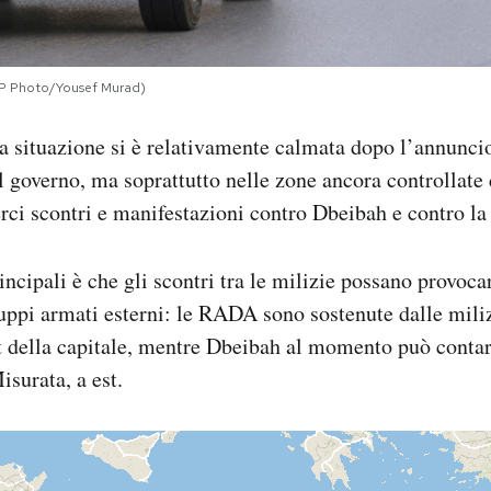
 (AP Photo/Yousef Murad)
a situazione si è relativamente calmata dopo l’annuncio
l governo, ma soprattutto nelle zone ancora controllat
rci scontri e manifestazioni contro Dbeibah e contro la
ncipali è che gli scontri tra le milizie possano provoca
gruppi armati esterni: le RADA sono sostenute dalle miliz
t della capitale, mentre Dbeibah al momento può contar
isurata, a est.