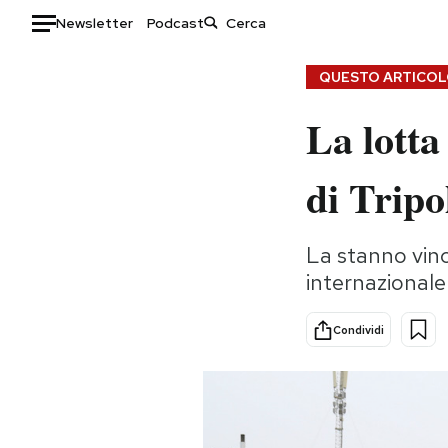
Newsletter
Podcast
Auto
QUESTO ARTICOLO
La lotta 
HOME
Italia
Moda
di Tripo
Mondo
Libri
Politica
Consumismi
La stanno vinc
Tecnologia
Storie/Idee
internazionale:
Internet
Ok Boomer!
Scienza
Media
Condividi
Cultura
Europa
Economia
Altrecose
Sport
Mondiali calcio 2026