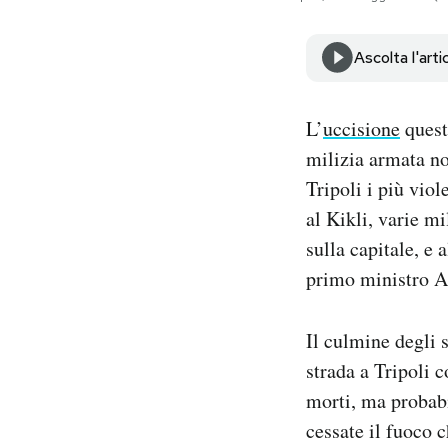
Notifiche mobile
Regala il Post
Ascolta l'arti
Hai bisogno di aiuto?
Esci
L’
uccisione
quest
milizia armata no
Tripoli i più viol
al Kikli, varie mi
sulla capitale, e
primo ministro A
Il culmine degli 
strada a Tripoli c
morti, ma probabi
cessate il fuoco 