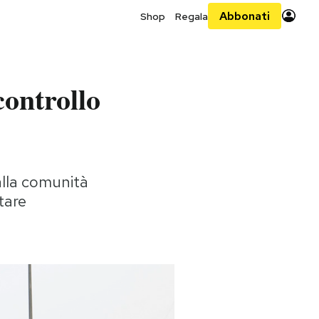
Abbonati
Shop
Regala
 controllo
alla comunità
itare