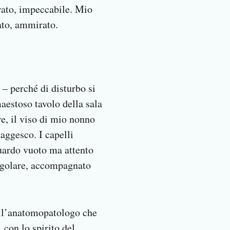
rato, impeccabile. Mio
ato, ammirato.
– perché di disturbo si
aestoso tavolo della sala
re, il viso di mio nonno
aggesco. I capelli
sguardo vuoto ma attento
egolare, accompagnato
dell’anatomopatologo che
 con lo spirito del