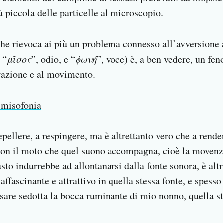
ù piccola delle particelle al microscopio.
che rievoca ai più un problema connesso all’avversione a
 “
μῖσος
”, odio, e “
ϕωνή
”, voce) è, a ben vedere, un f
trazione e al movimento.
 misofonia
epellere, a respingere, ma è altrettanto vero che a rende
on il moto che quel suono accompagna, cioè la movenza
usto indurrebbe ad allontanarsi dalla fonte sonora, è altr
ffascinante e attrattivo in quella stessa fonte, e spesso
issare sedotta la bocca ruminante di mio nonno, quella s