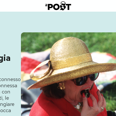
gia
 connesso
connessa
a con
i, le
angiare
 bocca