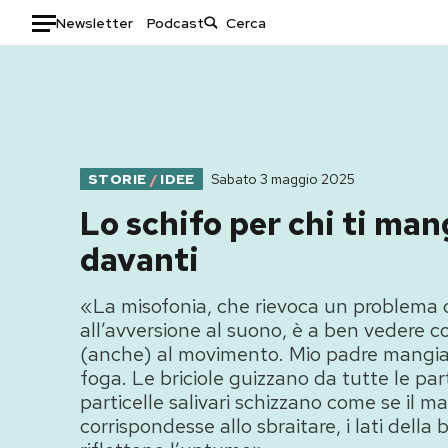
Newsletter
Podcast
Auto
HOME
Italia
Moda
STORIE
/
IDEE
Sabato 3 maggio 2025
Mondo
Libri
Lo schifo per chi ti man
Politica
Consumismi
davanti
Tecnologia
Storie/Idee
Internet
Ok Boomer!
«La misofonia, che rievoca un problema
Scienza
Media
all’avversione al suono, è a ben vedere 
Cultura
Europa
(anche) al movimento. Mio padre mangi
Economia
Altrecose
foga. Le briciole guizzano da tutte le part
particelle salivari schizzano come se il m
Sport
Mondiali calcio 2026
corrispondesse allo sbraitare, i lati della