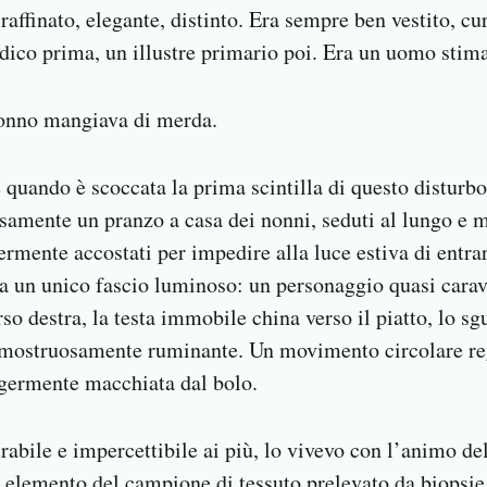
ffinato, elegante, distinto. Era sempre ben vestito, cu
dico prima, un illustre primario poi. Era un uomo stim
nonno mangiava di merda.
quando è scoccata la prima scintilla di questo disturbo 
isamente un pranzo a casa dei nonni, seduti al lungo e m
ermente accostati per impedire alla luce estiva di entra
a un unico fascio luminoso: un personaggio quasi carav
erso destra, la testa immobile china verso il piatto, lo 
ca mostruosamente ruminante. Un movimento circolare r
ggermente macchiata dal bolo.
urabile e impercettibile ai più, lo vivevo con l’animo 
 elemento del campione di tessuto prelevato da biopsie,