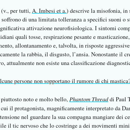
(v., per tutti,
A. Imbesi et a.
) descrive la misofonia, in
 soffrono di una limitata tolleranza a specifici suoni o s
ignificativa attivazione neurofisiologica. I sintomi co
idiani quali tosse, respirazione pesante e masticazione,
nto, allontanamento e, talvolta, in risposte aggressive
icamente la rabbia, il disgusto, l’ansia. Nonostante il c
o, attualmente non esiste una classificazione diagnosti
lcune persone non sopportano il rumore di chi mastica
 piuttosto noto e molto bello,
Phantom Thread
di Paul 
in cui il protagonista, magnificamente interpretato da D
 tensione nel guardare la sua compagna mangiare dei cer
bile il tic nervoso che lo costringe a dei movimenti mini