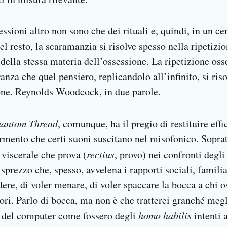
essioni altro non sono che dei rituali e, quindi, in un c
 resto, la scaramanzia si risolve spesso nella ripetizion
ta della stessa materia dell’ossessione. La ripetizione os
za che quel pensiero, replicandolo all’infinito, si riso
one. Reynolds Woodcock, in due parole.
antom Thread
, comunque, ha il pregio di restituire ef
tormento che certi suoni suscitano nel misofonico. Soprat
 viscerale che prova (
rectius
, provo) nei confronti degli
sprezzo che, spesso, avvelena i rapporti sociali, familia
ere, di voler menare, di voler spaccare la bocca a chi o
ori. Parlo di bocca, ma non è che tratterei granché megl
ti del computer come fossero degli
homo habilis
intenti 