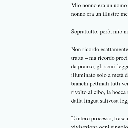
Mio nonno era un uomo ra
Notifiche mobile
Regala il Post
nonno era un illustre me
Hai bisogno di aiuto?
Esci
Soprattutto, però, mio 
Non ricordo esattamente 
tratta – ma ricordo prec
da pranzo, gli scuri legg
illuminato solo a metà d
bianchi pettinati tutti v
rivolto al cibo, la boc
dalla lingua salivosa le
L’intero processo, trasc
viviseziona ogni singolo