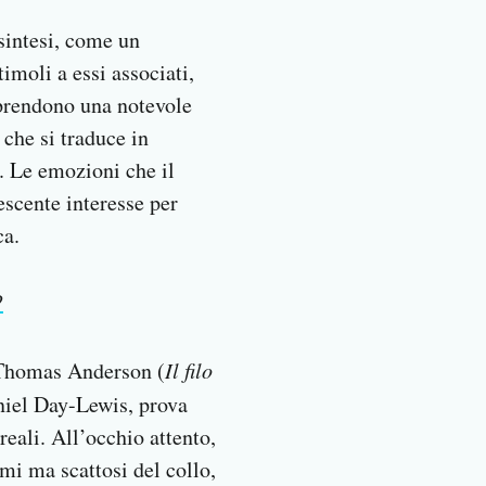
 sintesi, come un
timoli a essi associati,
mprendono una notevole
 che si traduce in
. Le emozioni che il
rescente interesse per
ca.
?
Thomas Anderson (
Il filo
aniel Day-Lewis, prova
eali. All’occhio attento,
mi ma scattosi del collo,