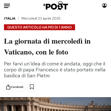
Auto
ITALIA
Mercoledì 23 aprile 2025
QUESTO ARTICOLO HA PIÙ DI
1 ANNO
HOME
La giornata di mercoledì in
Italia
Moda
Vaticano, con le foto
Mondo
Libri
Politica
Consumismi
Per farvi un'idea di come è andata, oggi che il
Tecnologia
Storie/Idee
corpo di papa Francesco è stato portato nella
Internet
Ok Boomer!
basilica di San Pietro
Scienza
Media
Cultura
Europa
Condividi
Economia
Altrecose
Sport
Mondiali calcio 2026