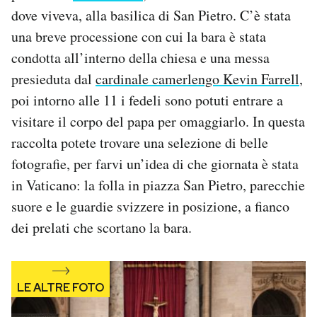
Notifiche mobile
dove viveva, alla basilica di San Pietro. C’è stata
Regala il Post
una breve processione con cui la bara è stata
Hai bisogno di aiuto?
condotta all’interno della chiesa e una messa
Esci
presieduta dal
cardinale camerlengo Kevin Farrell
,
poi intorno alle 11 i fedeli sono potuti entrare a
visitare il corpo del papa per omaggiarlo. In questa
raccolta potete trovare una selezione di belle
fotografie, per farvi un’idea di che giornata è stata
in Vaticano: la folla in piazza San Pietro, parecchie
suore e le guardie svizzere in posizione, a fianco
dei prelati che scortano la bara.