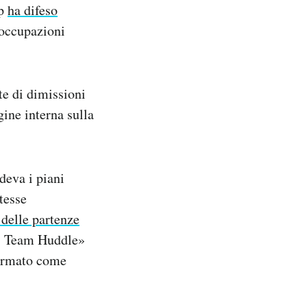
mp
ha difeso
eoccupazioni
te di dimissioni
ine interna sulla
deva i piani
tesse
i delle partenze
e | Team Huddle»
fermato come