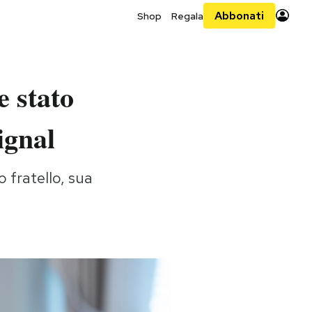
Abbonati
Shop
Regala
e stato
ignal
 fratello, sua