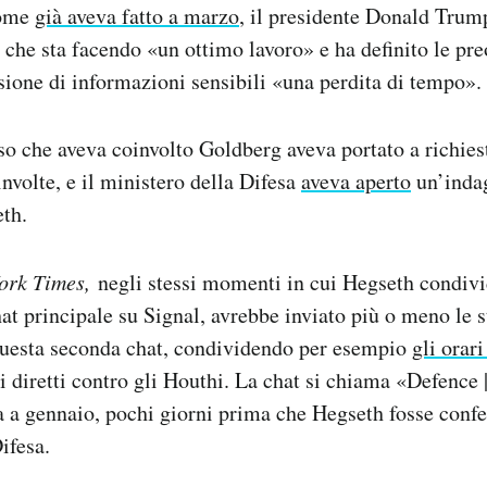
Come
già aveva fatto a marzo
, il presidente Donald Tru
 che sta facendo «un ottimo lavoro» e ha definito le pr
fusione di informazioni sensibili «una perdita di tempo».
so che aveva coinvolto Goldberg aveva portato a richies
involte, e il ministero della Difesa
aveva aperto
un’indag
th.
ork Times,
negli stessi momenti in cui Hegseth condivi
hat principale su Signal, avrebbe inviato più o meno le s
questa seconda chat, condividendo per esempio
gli orar
ri diretti contro gli Houthi. La chat si chiama «Defenc
ta a gennaio, pochi giorni prima che Hegseth fosse con
ifesa.