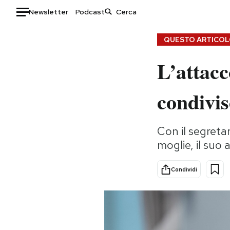
Newsletter
Podcast
Auto
QUESTO ARTICOLO
L’attacc
HOME
Italia
Moda
condivis
Mondo
Libri
Politica
Consumismi
Con il segreta
Tecnologia
Storie/Idee
moglie, il suo 
Internet
Ok Boomer!
Scienza
Media
Condividi
Cultura
Europa
Economia
Altrecose
Sport
Mondiali calcio 2026