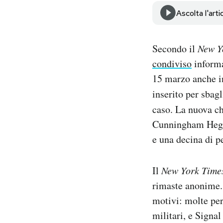
Notifiche mobile
Ascolta l'arti
Regala il Post
Hai bisogno di aiuto?
Secondo il
New Y
Esci
condiviso
informa
15 marzo anche i
inserito per sbagl
caso. La nuova ch
Cunningham Hegset
e una decina di p
Il
New York Tim
rimaste anonime. 
motivi: molte per
militari, e Signa