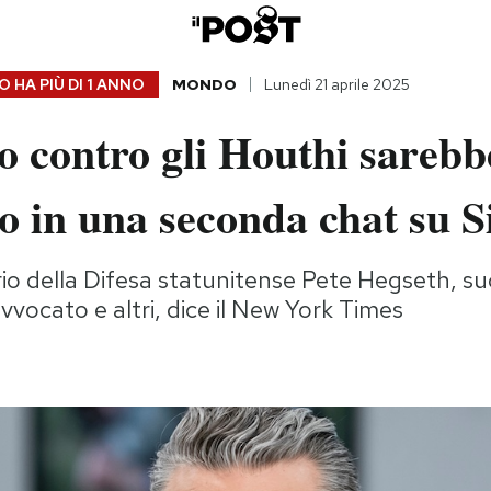
 HA PIÙ DI
1 ANNO
MONDO
Lunedì 21 aprile 2025
o contro gli Houthi sarebb
o in una seconda chat su S
rio della Difesa statunitense Pete Hegseth, suo
avvocato e altri, dice il New York Times