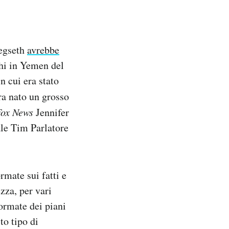
Hegseth
avrebbe
hi in Yemen del
n cui era stato
ra nato un grosso
Fox News
Jennifer
ale Tim Parlatore
rmate sui fatti e
zza, per vari
ormate dei piani
to tipo di