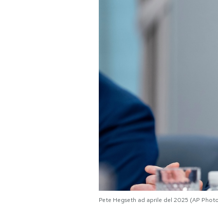
PODCAST
NEWSLETTER
I MIEI PREFERITI
SHOP
CALENDARIO
AREA PERSONALE
Area Personale
Pete Hegseth ad aprile del 2025 (AP Pho
Newsletter