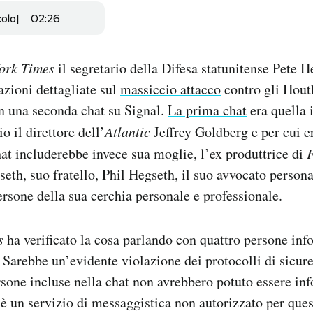
colo
02:26
ork Times
il segretario della Difesa statunitense Pete 
zioni dettagliate sul
massiccio attacco
contro gli Hout
n una seconda chat su Signal.
La prima chat
era quella i
io il direttore dell’
Atlantic
Jeffrey Goldberg e per cui e
at includerebbe invece sua moglie, l’ex produttrice di
h, suo fratello, Phil Hegseth, il suo avvocato person
ersone della sua cerchia personale e professionale.
es
ha verificato la cosa parlando con quattro persone info
Sarebbe un’evidente violazione dei protocolli di sicure
sone incluse nella chat non avrebbero potuto essere inf
l è un servizio di messaggistica non autorizzato per ques