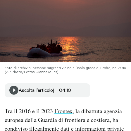
PODCAST
NEWSLETTER
I MIEI PREFERITI
Foto di archivio: persone migranti vicino all'isola greca di Lesbo, nel 2016
SHOP
(AP Photo/Petros Giannakouris)
CALENDARIO
Ascolta l'articolo
04:10
AREA PERSONALE
Tra il 2016 e il 2023
Frontex
, la dibattuta agenzia
europea della Guardia di frontiera e costiera, ha
Area Personale
condiviso illegalmente dati e informazioni private
Newsletter