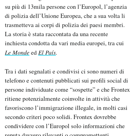
Notifiche mobile
su più di 13mila persone con l’Europol, l’agenzia
Regala il Post
di polizia dell’Unione Europea, che a sua volta li
Hai bisogno di aiuto?
trasmetteva ai corpi di polizia dei paesi membri.
Esci
La storia è stata raccontata da una recente
inchiesta condotta da vari media europei, tra cui
Le Monde
ed
El País
.
Tra i dati segnalati e condivisi ci sono numeri di
telefono e contenuti pubblicati sui profili social di
persone individuate come “sospette” e che Frontex
ritiene potenzialmente coinvolte in attività che
favoriscono l’immigrazione illegale, in molti casi
secondo criteri poco solidi. Frontex dovrebbe
condividere con l’Europol solo informazioni che
reputa davvero rilevanti o compromettenti,