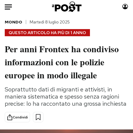
Auto
MONDO
Martedì 8 luglio 2025
QUESTO ARTICOLO HA PIÙ DI
1 ANNO
HOME
Per anni Frontex ha condiviso
Italia
Moda
informazioni con le polizie
Mondo
Libri
Politica
Consumismi
europee in modo illegale
Tecnologia
Storie/Idee
Internet
Ok Boomer!
Soprattutto dati di migranti e attivisti, in
Scienza
Media
maniera sistematica e spesso senza ragioni
Cultura
Europa
precise: lo ha raccontato una grossa inchiesta
Economia
Altrecose
Condividi
Sport
Mondiali calcio 2026