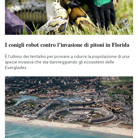
I conigli robot contro l’invasione di pitoni in Florida
È l'ultimo dei tentativi per provare a ridurre la popolazione di una
specie invasiva che sta danneggiando gli ecosistemi delle
Everglades