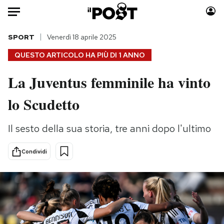
Auto
SPORT
Venerdì 18 aprile 2025
QUESTO ARTICOLO HA PIÙ DI
1 ANNO
HOME
La Juventus femminile ha vinto
Italia
Moda
lo Scudetto
Mondo
Libri
Politica
Consumismi
Il sesto della sua storia, tre anni dopo l'ultimo
Tecnologia
Storie/Idee
Internet
Ok Boomer!
Condividi
Scienza
Media
Cultura
Europa
Economia
Altrecose
Sport
Mondiali calcio 2026