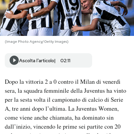
PODCAST
NEWSLETTER
(Image Photo Agency/Getty Images)
I MIEI PREFERITI
Ascolta l'articolo
02:11
SHOP
Dopo la vittoria 2 a 0 contro il Milan di venerdì
sera, la squadra femminile della Juventus ha vinto
CALENDARIO
per la sesta volta il campionato di calcio di Serie
A, tre anni dopo l’ultima. La Juventus Women,
AREA PERSONALE
come viene anche chiamata, ha dominato sin
Area Personale
dall’inizio, vincendo le prime sei partite con 20
Newsletter