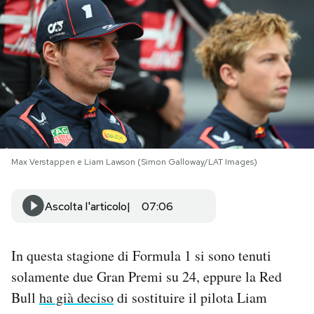
PODCAST
NEWSLETTER
I MIEI PREFERITI
Max Verstappen e Liam Lawson (Simon Galloway/LAT Images)
SHOP
Ascolta l'articolo
07:06
CALENDARIO
In questa stagione di Formula 1 si sono tenuti
AREA PERSONALE
solamente due Gran Premi su 24, eppure la Red
Area Personale
Bull
ha già deciso
di sostituire il pilota Liam
Newsletter