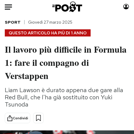
Auto
SPORT
Giovedì 27 marzo 2025
QUESTO ARTICOLO HA PIÙ DI
1 ANNO
HOME
Il lavoro più difficile in Formula
Italia
Moda
1: fare il compagno di
Mondo
Libri
Politica
Consumismi
Verstappen
Tecnologia
Storie/Idee
Internet
Ok Boomer!
Liam Lawson è durato appena due gare alla
Scienza
Media
Red Bull, che l'ha già sostituito con Yuki
Cultura
Europa
Tsunoda
Economia
Altrecose
Condividi
Sport
Mondiali calcio 2026