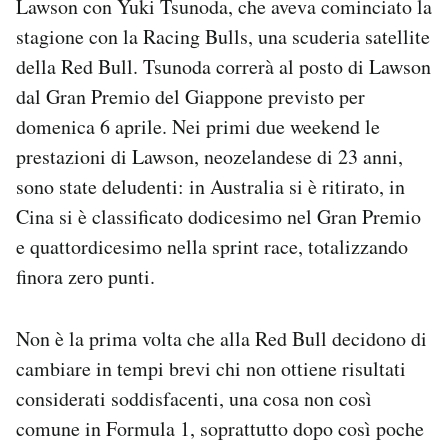
Lawson con Yuki Tsunoda, che aveva cominciato la
Notifiche mobile
stagione con la Racing Bulls, una scuderia satellite
Regala il Post
della Red Bull. Tsunoda correrà al posto di Lawson
Hai bisogno di aiuto?
dal Gran Premio del Giappone previsto per
Esci
domenica 6 aprile. Nei primi due weekend le
prestazioni di Lawson, neozelandese di 23 anni,
sono state deludenti: in Australia si è ritirato, in
Cina si è classificato dodicesimo nel Gran Premio
e quattordicesimo nella sprint race, totalizzando
finora zero punti.
Non è la prima volta che alla Red Bull decidono di
cambiare in tempi brevi chi non ottiene risultati
considerati soddisfacenti, una cosa non così
comune in Formula 1, soprattutto dopo così poche