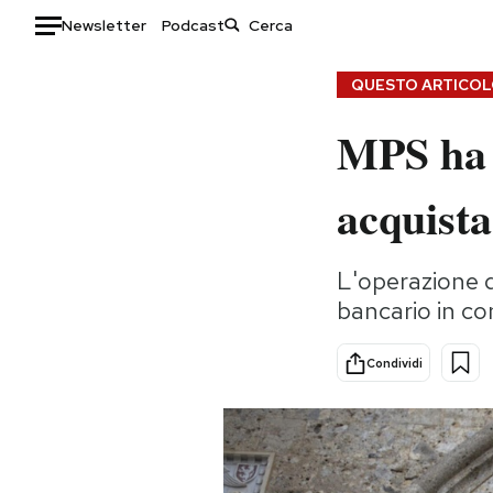
Newsletter
Podcast
Auto
QUESTO ARTICOLO
MPS ha 
HOME
Italia
Moda
acquist
Mondo
Libri
Politica
Consumismi
L'operazione d
Tecnologia
Storie/Idee
bancario in co
Internet
Ok Boomer!
Scienza
Media
Condividi
Cultura
Europa
Economia
Altrecose
Sport
Mondiali calcio 2026