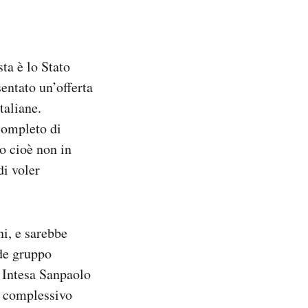
ta è lo Stato
entato un’offerta
taliane.
 completo di
o cioè non in
i voler
ni, e sarebbe
nde gruppo
 Intesa Sanpaolo
e complessivo