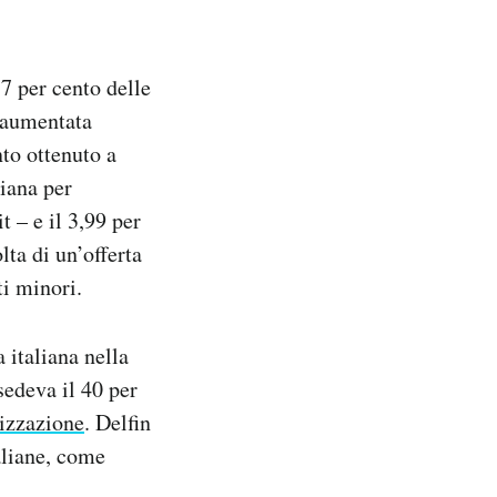
7 per cento delle
o aumentata
nto ottenuto a
iana per
t – e il 3,99 per
lta di un’offerta
ti minori.
 italiana nella
sedeva il 40 per
tizzazione
. Delfin
aliane, come