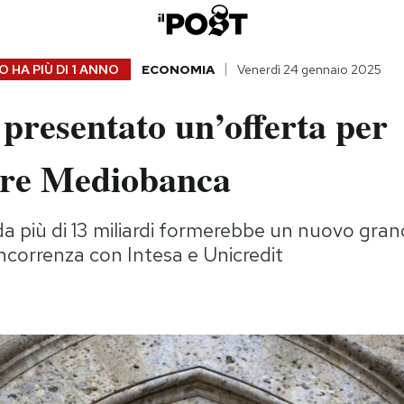
 HA PIÙ DI
1 ANNO
ECONOMIA
Venerdì 24 gennaio 2025
presentato un’offerta per
are Mediobanca
a più di 13 miliardi formerebbe un nuovo gra
ncorrenza con Intesa e Unicredit