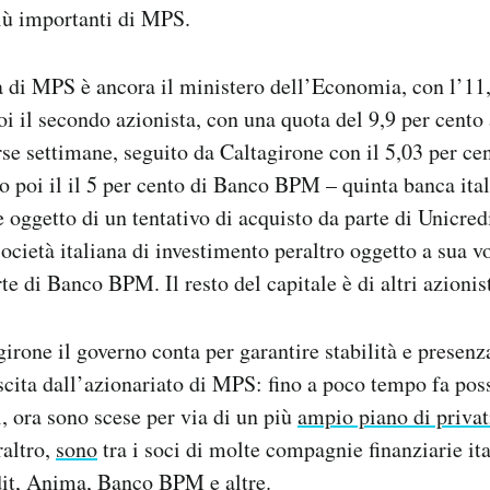
più importanti di MPS.
a di MPS è ancora il ministero dell’Economia, con l’11,
poi il secondo azionista, con una quota del 9,9 per cent
rse settimane, seguito da Caltagirone con il 5,03 per ce
 poi il il 5 per cento di Banco BPM – quinta banca ital
 oggetto di un tentativo di acquisto da parte di Unicredi
ocietà italiana di investimento peraltro oggetto a sua vo
te di Banco BPM. Il resto del capitale è di altri azionis
irone il governo conta per garantire stabilità e presenza
uscita dall’azionariato di MPS: fino a poco tempo fa pos
i, ora sono scese per via di un più
ampio piano di priva
raltro,
sono
tra i soci di molte compagnie finanziarie it
dit, Anima, Banco BPM e altre.