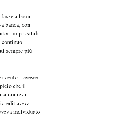
ndasse a buon
ova banca, con
cutori impossibili
l continuo
uti sempre più
er cento – avesse
picio che il
 si era resa
icredit aveva
aveva individuato