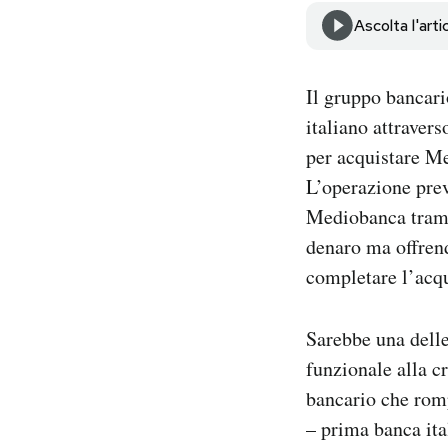
Notifiche mobile
Ascolta l'arti
Regala il Post
Hai bisogno di aiuto?
Il gruppo bancari
Esci
italiano attraver
per acquistare Me
L’operazione prev
Mediobanca trami
denaro ma offren
completare l’acqu
Sarebbe una delle
funzionale alla c
bancario che romp
– prima banca ita