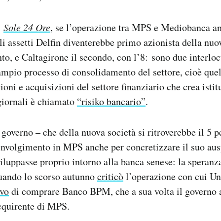
l
Sole 24 Ore
, se l’operazione tra MPS e Mediobanca a
uali assetti Delfin diventerebbe primo azionista della nu
nto, e Caltagirone il secondo, con l’8: sono due interlo
ampio processo di consolidamento del settore, cioè que
oni e acquisizioni del settore finanziario che crea istit
 giornali è chiamato
“risiko bancario”
.
 governo – che della nuova società si ritroverebbe il 5 p
oinvolgimento in MPS anche per concretizzare il suo aus
viluppasse proprio intorno alla banca senese: la speranza
uando lo scorso autunno
criticò
l’operazione con cui Un
ivo
di comprare Banco BPM, che a sua volta il governo 
cquirente di MPS.