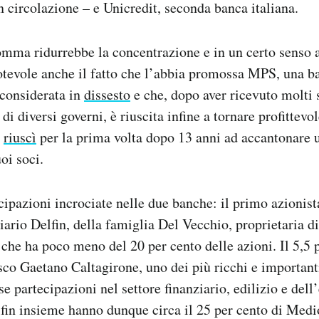
in circolazione – e Unicredit, seconda banca italiana.
omma ridurrebbe la concentrazione e in un certo senso
tevole anche il fatto che l’abbia promossa MPS, una ba
 considerata in
dissesto
e che, dopo aver ricevuto molti 
di diversi governi, è riuscita infine a tornare profittevo
o
riuscì
per la prima volta dopo 13 anni ad accantonare u
uoi soci.
cipazioni incrociate nelle due banche: il primo azioni
iario Delfin, della famiglia Del Vecchio, proprietaria di
 che ha poco meno del 20 per cento delle azioni. Il 5,5 
co Gaetano Caltagirone, uno dei più ricchi e important
use partecipazioni nel settore finanziario, edilizio e dell’
fin insieme hanno dunque circa il 25 per cento di Medi