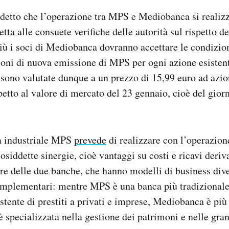
etto che l’operazione tra MPS e Mediobanca si realizz
tta alle consuete verifiche delle autorità sul rispetto d
iù i soci di Mediobanca dovranno accettare le condizioni
oni di nuova emissione di MPS per ogni azione esistent
ono valutate dunque a un prezzo di 15,99 euro ad azion
spetto al valore di mercato del 23 gennaio, cioè del gio
ta industriale MPS
prevede
di realizzare con l’operazion
osiddette sinergie, cioè vantaggi su costi e ricavi deriv
ure delle due banche, che hanno modelli di business div
mplementari: mentre MPS è una banca più tradizionale
stente di prestiti a privati e imprese, Mediobanca è più
è specializzata nella gestione dei patrimoni e nelle gra