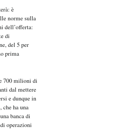
erà: è
elle norme sulla
 dell’offerta:
e di
e, del 5 per
rno prima
e 700 milioni di
anti dal mettere
ersi e dunque in
, che ha una
 una banca di
ndi operazioni