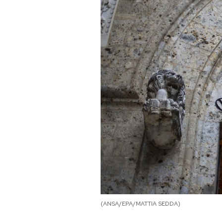
PODCAST
NEWSLETTER
I MIEI PREFERITI
SHOP
CALENDARIO
AREA PERSONALE
Area Personale
(ANSA/EPA/MATTIA SEDDA)
Newsletter