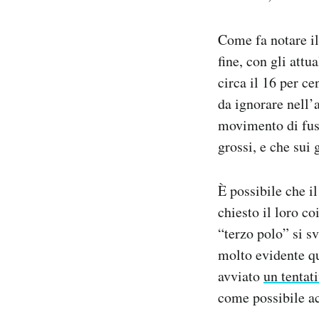
Come fa notare i
fine, con gli att
circa il 16 per ce
da ignorare nell’
movimento di fusi
grossi, e che sui
È possibile che il
chiesto il loro c
“terzo polo” si s
molto evidente q
avviato
un tentat
come possibile a