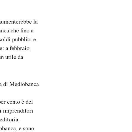
 aumenterebbe la
nca che fino a
soldi pubblici e
le: a febbraio
n utile da
sta di Mediobanca
per cento è del
i imprenditori
editoria.
obanca, e sono