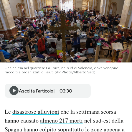
PODCAST
NEWSLETTER
I MIEI PREFERITI
Una chiesa nel quartiere La Torre, nel sud di Valencia, dove vengono
SHOP
raccolti e organizzati gli aiuti (AP Photo/Alberto Saiz)
CALENDARIO
Ascolta l'articolo
03:30
AREA PERSONALE
Le
disastrose alluvioni
che la settimana scorsa
hanno causato
almeno 217 morti
nel sud-est della
Area Personale
Spagna hanno colpito soprattutto le zone appena a
Newsletter