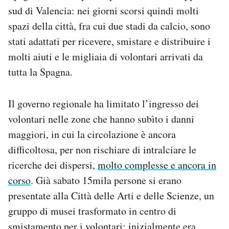
Notifiche mobile
sud di Valencia: nei giorni scorsi quindi molti
Regala il Post
spazi della città, fra cui due stadi da calcio, sono
Hai bisogno di aiuto?
stati adattati per ricevere, smistare e distribuire i
Esci
molti aiuti e le migliaia di volontari arrivati da
tutta la Spagna.
Il governo regionale ha limitato l’ingresso dei
volontari nelle zone che hanno subìto i danni
maggiori, in cui la circolazione è ancora
difficoltosa, per non rischiare di intralciare le
ricerche dei dispersi,
molto complesse e ancora in
corso
. Già sabato 15mila persone si erano
presentate alla Città delle Arti e delle Scienze, un
gruppo di musei trasformato in centro di
smistamento per i volontari: inizialmente era