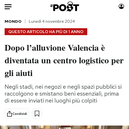
Auto
MONDO
Lunedì 4 novembre 2024
QUESTO ARTICOLO HA PIÙ DI
1 ANNO
HOME
Dopo l’alluvione Valencia è
Italia
Moda
diventata un centro logistico per
Mondo
Libri
Politica
Consumismi
gli aiuti
Tecnologia
Storie/Idee
Internet
Ok Boomer!
Negli stadi, nei negozi e negli spazi pubblici si
Scienza
Media
raccolgono e smistano beni essenziali, prima
Cultura
Europa
di essere inviati nei luoghi più colpiti
Economia
Altrecose
Condividi
Sport
Mondiali calcio 2026