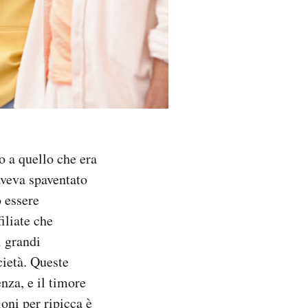
 a quello che era
 aveva spaventato
o essere
iliate che
i grandi
cietà. Queste
nza, e il timore
ioni per ripicca è