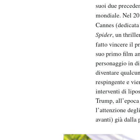
suoi due preceden
mondiale. Nel 2
Cannes (dedicata 
Spider
, un thrill
fatto vincere il 
suo primo film a
personaggio in di
diventare qualcun
respingente e vie
interventi di lip
Trump, all’epoca 
l’attenzione degl
avanti) già dalla