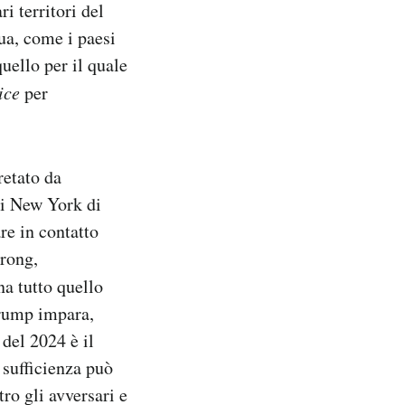
ri territori del
ua, come i paesi
quello per il quale
ice
per
retato da
di New York di
re in contatto
trong,
na tutto quello
Trump impara,
 del 2024 è il
sufficienza può
ro gli avversari e