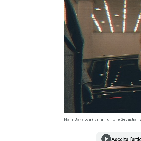
PODCAST
NEWSLETTER
I MIEI PREFERITI
SHOP
CALENDARIO
AREA PERSONALE
Maria Bakalova (Ivana Trump) e Sebastian 
Area Personale
Newsletter
Ascolta l'arti