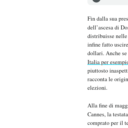
Notifiche mobile
Regala il Post
Fin dalla sua pres
Hai bisogno di aiuto?
dell’ascesa di D
Esci
distribuisse nelle
infine fatto usci
dollari. Anche se
Italia per esempi
piuttosto inaspet
racconta le origi
elezioni.
Alla fine di magg
Cannes, la testata
comprato per il t