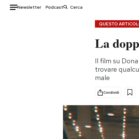
Newsletter
Podcast
Auto
QUESTO ARTICOLO
La doppi
HOME
Italia
Moda
Il film su Do
Mondo
Libri
trovare qualcu
Politica
Consumismi
male
Tecnologia
Storie/Idee
Internet
Ok Boomer!
Condividi
Scienza
Media
Cultura
Europa
Economia
Altrecose
Sport
Mondiali calcio 2026