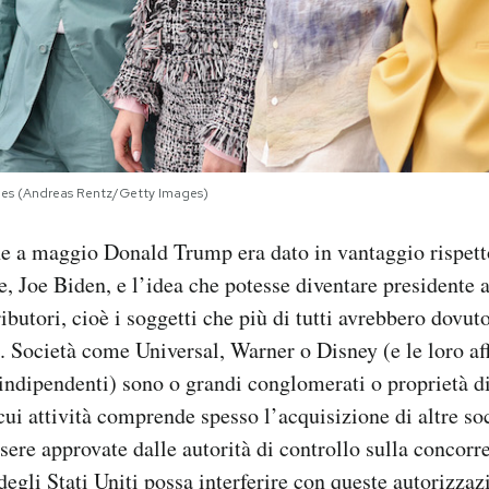
es (Andreas Rentz/Getty Images)
e a maggio Donald Trump era dato in vantaggio rispetto
le, Joe Biden, e l’idea che potesse diventare presidente
ibutori, cioè i soggetti che più di tutti avrebbero dovut
m. Società come Universal, Warner o Disney (e le loro aff
 indipendenti) sono o grandi conglomerati o proprietà d
cui attività comprende spesso l’acquisizione di altre so
sere approvate dalle autorità di controllo sulla concorre
degli Stati Uniti possa interferire con queste autorizzaz