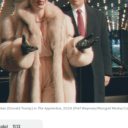
Stan (Donald Trump) in
The Apprentice
, 2024 (Pief Weyman/Mongrel Media/Cour
colo
11:13