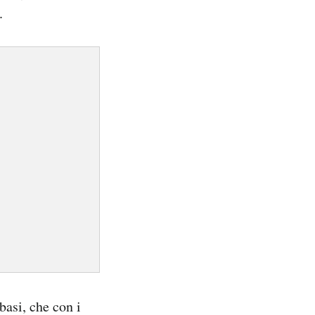
.
basi, che con i