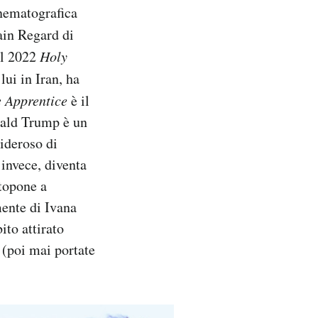
inematografica
ain Regard di
el 2022
Holy
lui in Iran, ha
 Apprentice
è il
nald Trump è un
sideroso di
 invece, diventa
ttopone a
mente di Ivana
ito attirato
(poi mai portate