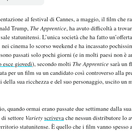
entazione al festival di Cannes, a maggio, il film che r
onald Trump,
The Apprentice
, ha avuto difficoltà a trov
 sale statunitensi. L’unica società che ha fatto un’offert
re nei cinema lo scorso weekend e ha incassato pochissi
 sono passati solo pochi giorni (e in molti paesi non è 
o esce giovedì
), secondo molti
The Apprentice
sarà un f
tata per un film su un candidato così controverso alla pr
ni della sua ricchezza e del suo personaggio, uscito un 
io, quando ormai erano passate due settimane dalla sua
 di settore
Variety
scriveva
che nessun distributore lo 
erritorio statunitense. È quello che i film vanno spesso 