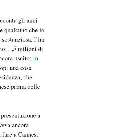
acconta gli anni
are qualcuno che lo
a sostanziosa, l’ha
mo: 1,5 milioni di
ancora uscito:
in
lop: una cosa
esidenza, che
mese prima delle
 presentazione a
aveva ancora
a fare a Cannes: