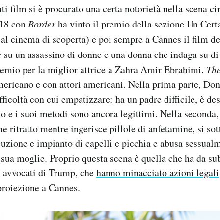
ti film si è procurato una certa notorietà nella scena c
018 con
Border
ha vinto il premio della sezione Un Cert
al cinema di scoperta) e poi sempre a Cannes il film d
er su un assassino di donne e una donna che indaga su di 
premio per la miglior attrice a Zahra Amir Ebrahimi.
The
mericano e con attori americani. Nella prima parte, Do
fficoltà con cui empatizzare: ha un padre difficile, è de
o e i suoi metodi sono ancora legittimi. Nella seconda,
ne ritratto mentre ingerisce pillole di anfetamine, si so
osuzione e impianto di capelli e picchia e abusa sessual
sua moglie. Proprio questa scena è quella che ha da sub
i avvocati di Trump, che
hanno minacciato azioni legali
 proiezione a Cannes.