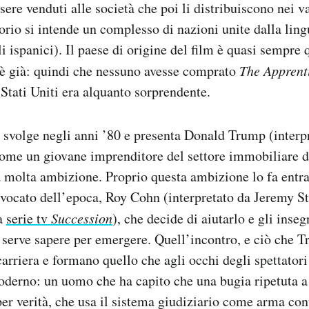
sere venduti alle società che poi li distribuiscono nei va
orio si intende un complesso di nazioni unite dalla ling
i ispanici). Il paese di origine del film è quasi sempre 
’è già: quindi che nessuno avesse comprato
The Apprent
 Stati Uniti era alquanto sorprendente.
 svolge negli anni ’80 e presenta Donald Trump (interp
come un giovane imprenditore del settore immobiliare 
 molta ambizione. Proprio questa ambizione lo fa entra
vocato dell’epoca, Roy Cohn (interpretato da Jeremy S
la
serie tv
Succession
), che decide di aiutarlo e gli inseg
 serve sapere per emergere. Quell’incontro, e ciò che 
arriera e formano quello che agli occhi degli spettatori
erno: un uomo che ha capito che una bugia ripetuta a 
per verità, che usa il sistema giudiziario come arma cont