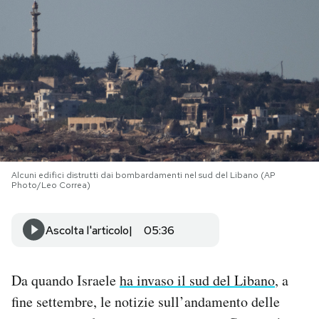
PODCAST
NEWSLETTER
I MIEI PREFERITI
SHOP
Alcuni edifici distrutti dai bombardamenti nel sud del Libano (AP
Photo/Leo Correa)
CALENDARIO
Ascolta l'articolo
05:36
AREA PERSONALE
Da quando Israele
ha invaso il sud del Libano
, a
Area Personale
fine settembre, le notizie sull’andamento delle
Newsletter