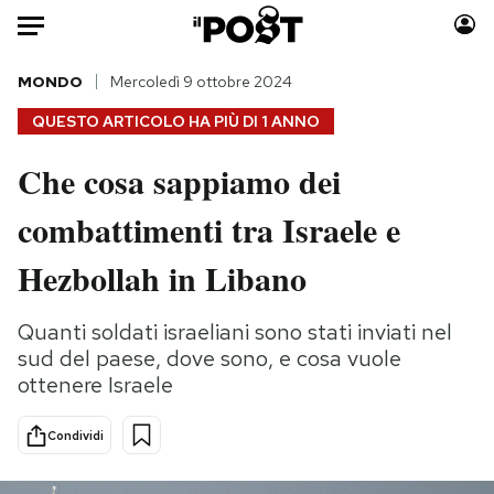
Auto
MONDO
Mercoledì 9 ottobre 2024
QUESTO ARTICOLO HA PIÙ DI
1 ANNO
HOME
Che cosa sappiamo dei
Italia
Moda
combattimenti tra Israele e
Mondo
Libri
Politica
Consumismi
Hezbollah in Libano
Tecnologia
Storie/Idee
Internet
Ok Boomer!
Quanti soldati israeliani sono stati inviati nel
Scienza
Media
sud del paese, dove sono, e cosa vuole
Cultura
Europa
ottenere Israele
Economia
Altrecose
Condividi
Sport
Mondiali calcio 2026