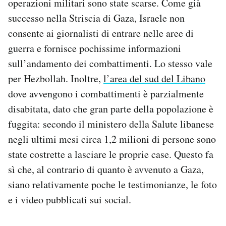
operazioni militari sono state scarse. Come già
Notifiche mobile
successo nella Striscia di Gaza, Israele non
Regala il Post
consente ai giornalisti di entrare nelle aree di
Hai bisogno di aiuto?
guerra e fornisce pochissime informazioni
Esci
sull’andamento dei combattimenti. Lo stesso vale
per Hezbollah. Inoltre,
l’area del sud del Libano
dove avvengono i combattimenti è parzialmente
disabitata, dato che gran parte della popolazione è
fuggita: secondo il ministero della Salute libanese
negli ultimi mesi circa 1,2 milioni di persone sono
state costrette a lasciare le proprie case. Questo fa
sì che, al contrario di quanto è avvenuto a Gaza,
siano relativamente poche le testimonianze, le foto
e i video pubblicati sui social.