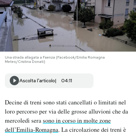
PODCAST
NEWSLETTER
I MIEI PREFERITI
Una strada allagata a Faenza (Facebook/Emilia Romagna
Meteo/Cristina Donati)
SHOP
Ascolta l'articolo
04:11
CALENDARIO
Decine di treni sono stati cancellati o limitati nel
loro percorso per via delle grosse alluvioni che da
AREA PERSONALE
mercoledì sera
sono in corso in molte zone
Area Personale
dell’Emilia-Romagna
. La circolazione dei treni è
Newsletter