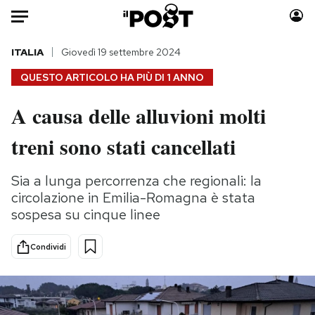
Auto
ITALIA
Giovedì 19 settembre 2024
QUESTO ARTICOLO HA PIÙ DI
1 ANNO
HOME
A causa delle alluvioni molti
Italia
Moda
treni sono stati cancellati
Mondo
Libri
Politica
Consumismi
Sia a lunga percorrenza che regionali: la
Tecnologia
Storie/Idee
circolazione in Emilia-Romagna è stata
Internet
Ok Boomer!
sospesa su cinque linee
Scienza
Media
Cultura
Europa
Condividi
Economia
Altrecose
Sport
Mondiali calcio 2026