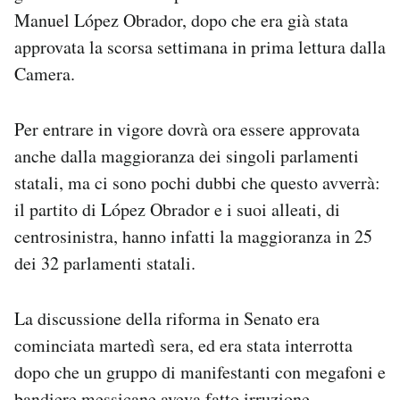
Notifiche mobile
Manuel López Obrador, dopo che era già stata
Regala il Post
approvata la scorsa settimana in prima lettura dalla
Hai bisogno di aiuto?
Camera.
Esci
Per entrare in vigore dovrà ora essere approvata
anche dalla maggioranza dei singoli parlamenti
statali, ma ci sono pochi dubbi che questo avverrà:
il partito di López Obrador e i suoi alleati, di
centrosinistra, hanno infatti la maggioranza in 25
dei 32 parlamenti statali.
La discussione della riforma in Senato era
cominciata martedì sera, ed era stata interrotta
dopo che un gruppo di manifestanti con megafoni e
bandiere messicane
aveva fatto irruzione