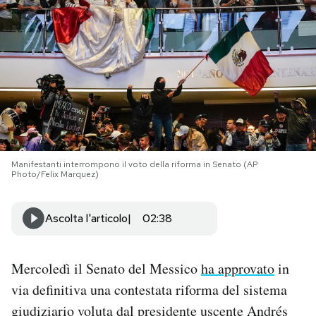
PODCAST
NEWSLETTER
I MIEI PREFERITI
Manifestanti interrompono il voto della riforma in Senato (AP
SHOP
Photo/Felix Marquez)
CALENDARIO
Ascolta l'articolo
02:38
AREA PERSONALE
Mercoledì il Senato del Messico
ha approvato
in
via definitiva una contestata riforma del sistema
Area Personale
giudiziario voluta dal presidente uscente Andrés
Newsletter