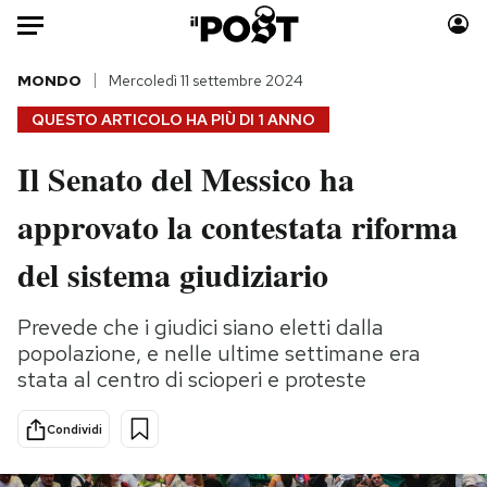
Auto
MONDO
Mercoledì 11 settembre 2024
QUESTO ARTICOLO HA PIÙ DI
1 ANNO
HOME
Il Senato del Messico ha
Italia
Moda
approvato la contestata riforma
Mondo
Libri
Politica
Consumismi
del sistema giudiziario
Tecnologia
Storie/Idee
Internet
Ok Boomer!
Prevede che i giudici siano eletti dalla
Scienza
Media
popolazione, e nelle ultime settimane era
Cultura
Europa
stata al centro di scioperi e proteste
Economia
Altrecose
Condividi
Sport
Mondiali calcio 2026