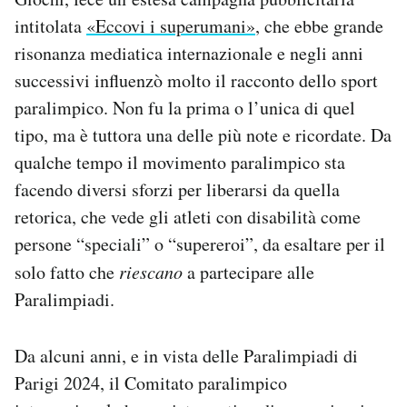
Notifiche mobile
intitolata
«Eccovi i superumani»
, che ebbe grande
Regala il Post
risonanza mediatica internazionale e negli anni
Hai bisogno di aiuto?
successivi influenzò molto il racconto dello sport
Esci
paralimpico. Non fu la prima o l’unica di quel
tipo, ma è tuttora una delle più note e ricordate. Da
qualche tempo il movimento paralimpico sta
facendo diversi sforzi per liberarsi da quella
retorica, che vede gli atleti con disabilità come
persone “speciali” o “supereroi”, da esaltare per il
solo fatto che
riescano
a partecipare alle
Paralimpiadi.
Da alcuni anni, e in vista delle Paralimpiadi di
Parigi 2024, il Comitato paralimpico