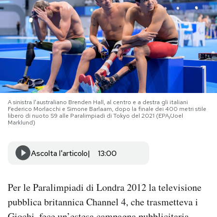
PODCAST
NEWSLETTER
I MIEI PREFERITI
A sinistra l'australiano Brenden Hall, al centro e a destra gli italiani
Federico Morlacchi e Simone Barlaam, dopo la finale dei 400 metri stile
SHOP
libero di nuoto S9 alle Paralimpiadi di Tokyo del 2021 (EPA/Joel
Marklund)
CALENDARIO
Ascolta l'articolo
13:00
AREA PERSONALE
Per le Paralimpiadi di Londra 2012 la televisione
Area Personale
pubblica britannica Channel 4, che trasmetteva i
Newsletter
Giochi, fece un’estesa campagna pubblicitaria