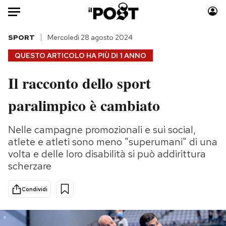
Auto
SPORT
Mercoledì 28 agosto 2024
QUESTO ARTICOLO HA PIÙ DI
1 ANNO
HOME
Il racconto dello sport
Italia
Moda
paralimpico è cambiato
Mondo
Libri
Politica
Consumismi
Nelle campagne promozionali e sui social,
Tecnologia
Storie/Idee
atlete e atleti sono meno "superumani" di una
Internet
Ok Boomer!
volta e delle loro disabilità si può addirittura
Scienza
Media
scherzare
Cultura
Europa
Economia
Altrecose
Condividi
Sport
Mondiali calcio 2026