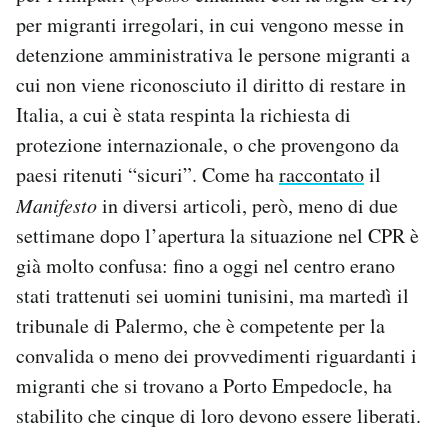
Notifiche mobile
per migranti irregolari, in cui vengono messe in
Regala il Post
detenzione amministrativa le persone migranti a
Hai bisogno di aiuto?
cui non viene riconosciuto il diritto di restare in
Esci
Italia, a cui è stata respinta la richiesta di
protezione internazionale, o che provengono da
paesi ritenuti “sicuri”. Come ha
raccontato
il
Manifesto
in diversi articoli, però, meno di due
settimane dopo l’apertura la situazione nel CPR è
già molto confusa: fino a oggi nel centro erano
stati trattenuti sei uomini tunisini, ma martedì il
tribunale di Palermo, che è competente per la
convalida o meno dei provvedimenti riguardanti i
migranti che si trovano a Porto Empedocle, ha
stabilito che cinque di loro devono essere liberati.