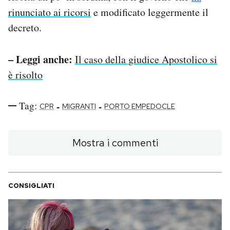
rinunciato ai ricorsi
e modificato leggermente il
decreto.
– Leggi anche:
Il caso della giudice Apostolico si
è risolto
Tag:
-
-
CPR
MIGRANTI
PORTO EMPEDOCLE
Mostra i commenti
CONSIGLIATI