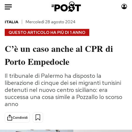
Auto
ITALIA
Mercoledì 28 agosto 2024
QUESTO ARTICOLO HA PIÙ DI
1 ANNO
HOME
C’è un caso anche al CPR di
Italia
Moda
Porto Empedocle
Mondo
Libri
Politica
Consumismi
Il tribunale di Palermo ha disposto la
Tecnologia
Storie/Idee
liberazione di cinque dei sei migranti tunisini
Internet
Ok Boomer!
detenuti nel nuovo centro siciliano: era
Scienza
Media
successa una cosa simile a Pozzallo lo scorso
Cultura
Europa
anno
Economia
Altrecose
Sport
Mondiali calcio 2026
Condividi