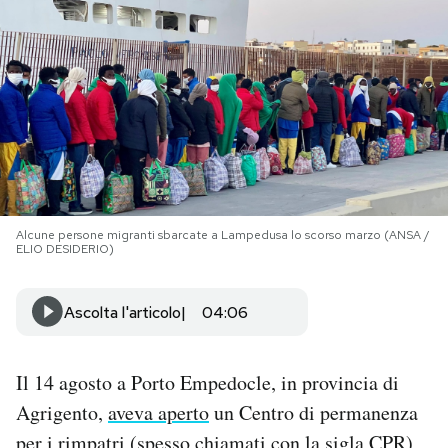
PODCAST
NEWSLETTER
I MIEI PREFERITI
Alcune persone migranti sbarcate a Lampedusa lo scorso marzo (ANSA /
SHOP
ELIO DESIDERIO)
CALENDARIO
Ascolta l'articolo
04:06
AREA PERSONALE
Il 14 agosto a Porto Empedocle, in provincia di
Agrigento,
aveva aperto
un Centro di permanenza
Area Personale
Newsletter
per i rimpatri (spesso chiamati con la sigla CPR)