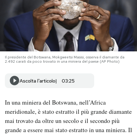
PODCAST
NEWSLETTER
I MIEI PREFERITI
Il presidente del Botswana, Mokgweetsi Masisi, osserva il diamante da
2.492 carati da poco trovato in una miniera del paese (AP Photo)
SHOP
Ascolta l'articolo
03:25
CALENDARIO
In una miniera del Botswana, nell’Africa
meridionale, è stato estratto il più grande diamante
AREA PERSONALE
mai trovato da oltre un secolo e il secondo più
Area Personale
grande a essere mai stato estratto in una miniera. Il
Newsletter