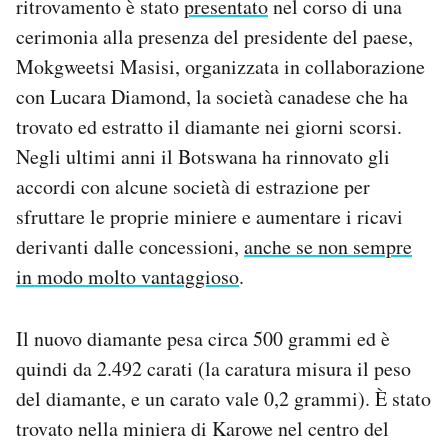
ritrovamento è stato
presentato
nel corso di una
Notifiche mobile
cerimonia alla presenza del presidente del paese,
Regala il Post
Mokgweetsi Masisi, organizzata in collaborazione
Hai bisogno di aiuto?
con Lucara Diamond, la società canadese che ha
Esci
trovato ed estratto il diamante nei giorni scorsi.
Negli ultimi anni il Botswana ha rinnovato gli
accordi con alcune società di estrazione per
sfruttare le proprie miniere e aumentare i ricavi
derivanti dalle concessioni,
anche se non sempre
in modo molto vantaggioso
.
Il nuovo diamante pesa circa 500 grammi ed è
quindi da 2.492 carati (la caratura misura il peso
del diamante, e un carato vale 0,2 grammi). È stato
trovato nella miniera di Karowe nel centro del