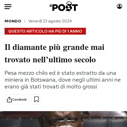
Auto
MONDO
Venerdì 23 agosto 2024
QUESTO ARTICOLO HA PIÙ DI
1 ANNO
HOME
Il diamante più grande mai
Italia
Moda
trovato nell’ultimo secolo
Mondo
Libri
Politica
Consumismi
Pesa mezzo chilo ed è stato estratto da una
Tecnologia
Storie/Idee
miniera in Botswana, dove negli ultimi anni ne
Internet
Ok Boomer!
erano già stati trovati di molto grossi
Scienza
Media
Cultura
Europa
Condividi
Economia
Altrecose
Sport
Mondiali calcio 2026