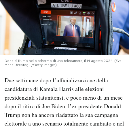
PODCAST
NEWSLETTER
I MIEI PREFERITI
Donald Trump nello schermo di una telecamera, il 14 agosto 2024. (Eva
Marie Uzcategui/Getty Images)
SHOP
Due settimane dopo l’ufficializzazione della
CALENDARIO
candidatura di Kamala Harris alle elezioni
presidenziali statunitensi, e poco meno di un mese
dopo il ritiro di Joe Biden, l’ex presidente Donald
AREA PERSONALE
Trump non ha ancora riadattato la sua campagna
Area Personale
elettorale a uno scenario totalmente cambiato e nel
Newsletter