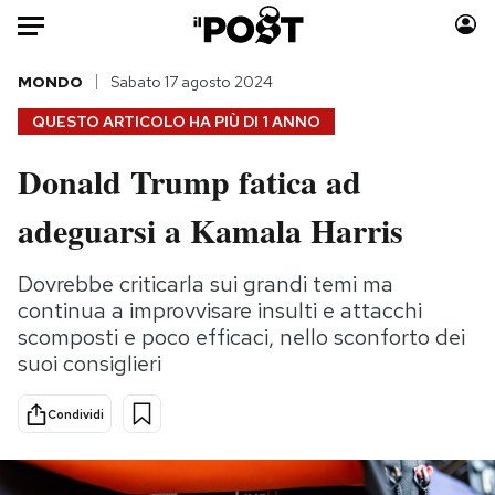
Auto
MONDO
Sabato 17 agosto 2024
QUESTO ARTICOLO HA PIÙ DI
1 ANNO
HOME
Donald Trump fatica ad
Italia
Moda
adeguarsi a Kamala Harris
Mondo
Libri
Politica
Consumismi
Dovrebbe criticarla sui grandi temi ma
Tecnologia
Storie/Idee
continua a improvvisare insulti e attacchi
Internet
Ok Boomer!
scomposti e poco efficaci, nello sconforto dei
Scienza
Media
suoi consiglieri
Cultura
Europa
Economia
Altrecose
Condividi
Sport
Mondiali calcio 2026