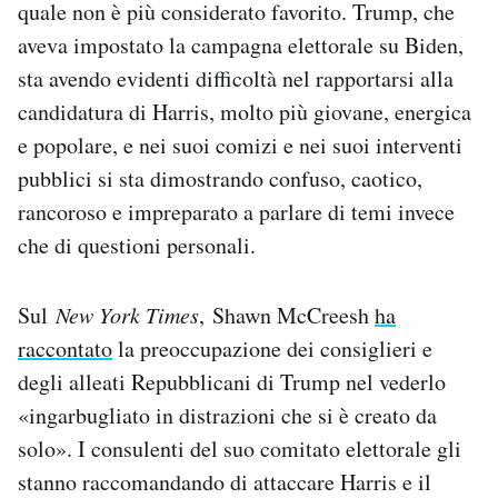
quale non è più considerato favorito. Trump, che
Notifiche mobile
aveva impostato la campagna elettorale su Biden,
Regala il Post
sta avendo evidenti difficoltà nel rapportarsi alla
Hai bisogno di aiuto?
Esci
candidatura di Harris, molto più giovane, energica
e popolare, e nei suoi comizi e nei suoi interventi
pubblici si sta dimostrando confuso, caotico,
rancoroso e impreparato a parlare di temi invece
che di questioni personali.
Sul
New York Times
, Shawn McCreesh
ha
raccontato
la preoccupazione dei consiglieri e
degli alleati Repubblicani di Trump nel vederlo
«ingarbugliato in distrazioni che si è creato da
solo». I consulenti del suo comitato elettorale gli
stanno raccomandando di attaccare Harris e il