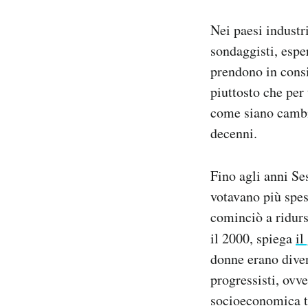
Notifiche mobile
Nei paesi industr
Regala il Post
Hai bisogno di aiuto?
sondaggisti, espe
Esci
prendono in consi
piuttosto che per
come siano cambia
decenni.
Fino agli anni Se
votavano più spess
cominciò a ridurs
il 2000, spiega
il
donne erano diven
progressisti, ovve
socioeconomica tr