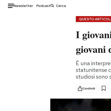
Newsletter
Podcast
Auto
QUESTO ARTICOLO
I giovan
HOME
Italia
Moda
giovani
Mondo
Libri
Politica
Consumismi
È una interpre
Tecnologia
Storie/Idee
statunitense c
Internet
Ok Boomer!
studiosi sono s
Scienza
Media
Cultura
Europa
Condividi
Economia
Altrecose
Sport
Mondiali calcio 2026