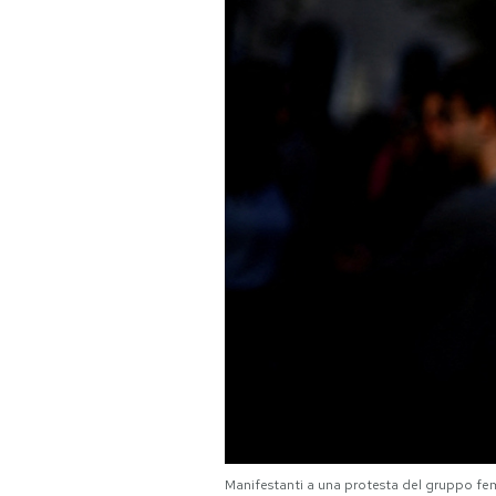
PODCAST
NEWSLETTER
I MIEI PREFERITI
SHOP
CALENDARIO
AREA PERSONALE
Area Personale
Newsletter
Manifestanti a una protesta del gruppo f