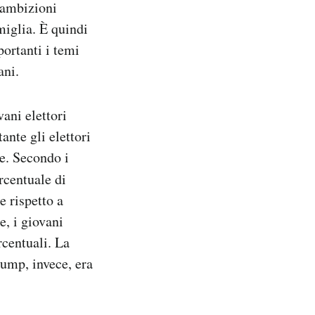
 ambizioni
miglia. È quindi
ortanti i temi
ani.
vani elettori
nte gli elettori
te. Secondo i
ercentuale di
 rispetto a
e, i giovani
rcentuali. La
rump, invece, era