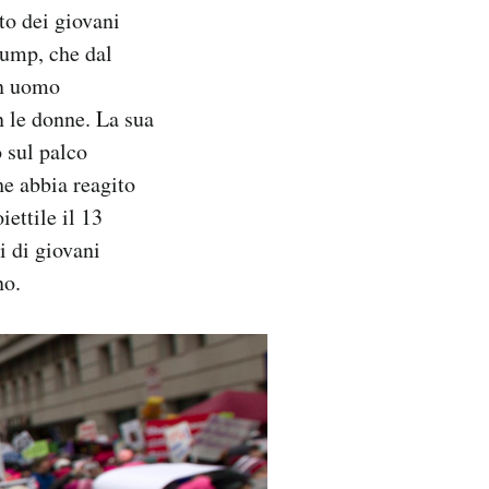
to dei giovani
rump, che dal
un uomo
n le donne. La sua
 sul palco
he abbia reagito
ettile il 13
i di giovani
no.