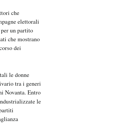
ttori che
mpagne elettorali
per un partito
dati che mostrano
corso dei
tali le donne
vario tra i generi
nni Novanta. Entro
ndustrializzate le
artiti
aglianza