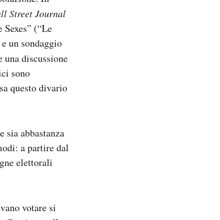
ll Street Journal
he Sexes” (“Le
te e un sondaggio
e una discussione
ici sono
sa questo divario
he sia abbastanza
odi: a partire dal
gne elettorali
evano votare si