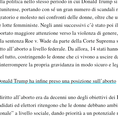
lla politica nello stesso periodo in cui Donald Trump si
atunitense, portando con sé un gran numero di scandali r
ratorio e molesto nei confronti delle donne, oltre che u
e lotte femministe. Negli anni successivi c’è stato poi
rtato maggiore attenzione verso la violenza di genere,
la sentenza Roe v. Wade da parte della Corte Suprema s
tto all’aborto a livello federale. Da allora, 14 stati han
del tutto, costringendo le donne che ci vivono a uscire d
 interrompere la propria gravidanza in modo sicuro e le
onald Trump ha infine preso una posizione sull’aborto
diritto all’aborto era da decenni uno degli obiettivi dei
ndidati ed elettori ritengono che le donne debbano ambi
ionale” a livello sociale, dando priorità a un potenziale