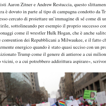
isti Aaron Zitner e Andrew Restuccia, questo slittamen
ra è dovuto in parte al tipo di campagna condotto da T
pesso cercato di proiettare un’immagine di sé come di 
irile, sottolineando per esempio il proprio successo co
onaggi come il wrestler Hulk Hogan, che è anche salito
e convention dei Repubblicani a Milwaukee, e il fatto c
rmente energico quando è stato quasi ucciso con un proi
izionato Trump come il genere di antieroe a cui milion
 vicini, o a cui potrebbero addirittura aspirare», scrivo