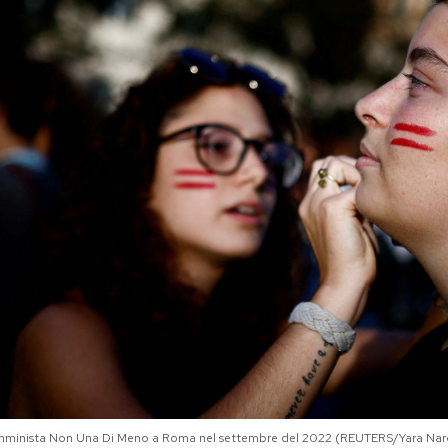
emminista Non Una Di Meno a Roma nel settembre del 2022 (REUTERS/Yara Nar