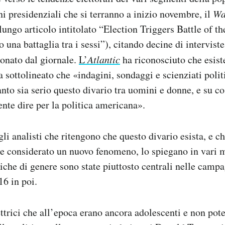
ni presidenziali che si terranno a inizio novembre, il
Wa
lungo articolo intitolato “Election Triggers Battle of t
 una battaglia tra i sessi”), citando decine di intervis
onato dal giornale.
L’
Atlantic
ha riconosciuto che esist
a sottolineato che «indagini, sondaggi e scienziati polit
nto sia serio questo divario tra uomini e donne, e su co
ente dire per la politica americana».
gli analisti che ritengono che questo divario esista, e c
re considerato un nuovo fenomeno, lo spiegano in vari m
tiche di genere sono state piuttosto centrali nelle campa
6 in poi.
ttrici che all’epoca erano ancora adolescenti e non pot