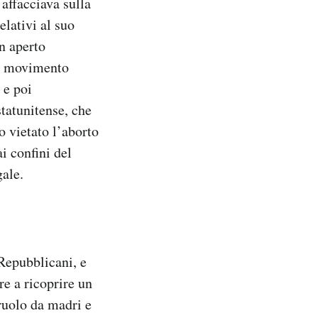
 affacciava sulla
elativi al suo
n aperto
 il movimento
 e poi
tatunitense, che
no vietato l’aborto
ai confini del
gale.
 Repubblicani, e
re a ricoprire un
 ruolo da madri e