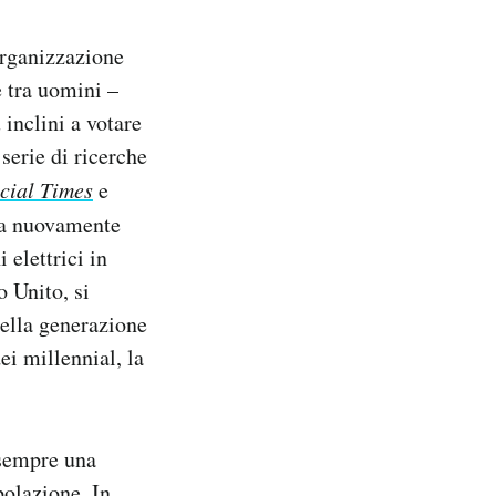
Organizzazione
 tra uomini –
 inclini a votare
serie di ricerche
cial Times
e
tia nuovamente
 elettrici in
o Unito, si
della generazione
ei millennial, la
 sempre una
polazione. In