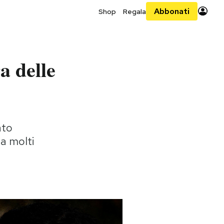
Abbonati
Shop
Regala
a delle
ato
ma molti