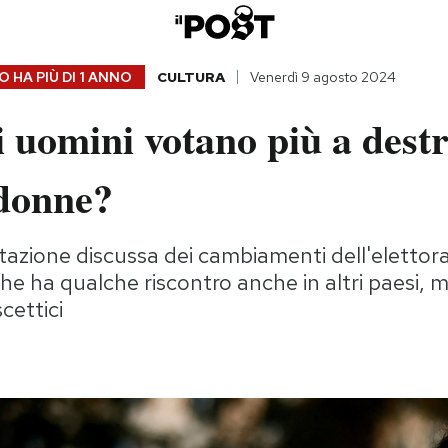
 HA PIÙ DI
1 ANNO
CULTURA
Venerdì 9 agosto 2024
i uomini votano più a destr
 donne?
tazione discussa dei cambiamenti dell'elettor
he ha qualche riscontro anche in altri paesi, 
cettici