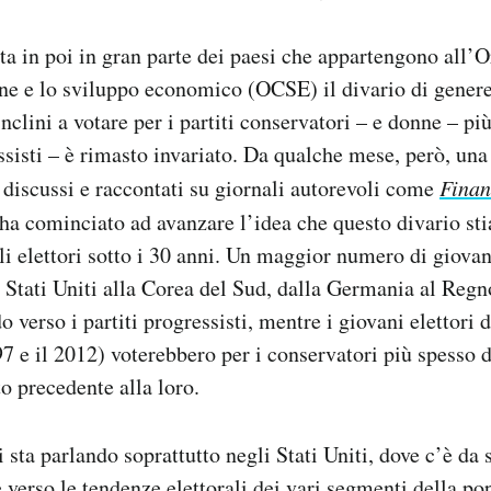
a in poi in gran parte dei paesi che appartengono all’
ne e lo sviluppo economico (OCSE) il divario di genere
clini a votare per i partiti conservatori – e donne – più
ssisti – è rimasto invariato. Da qualche mese, però, una 
discussi e raccontati su giornali autorevoli come
Finan
ha cominciato ad avanzare l’idea che questo divario s
i elettori sotto i 30 anni. Un maggior numero di giovani
i Stati Uniti alla Corea del Sud, dalla Germania al Regn
 verso i partiti progressisti, mentre i giovani elettori 
997 e il 2012) voterebbero per i conservatori più spesso d
o precedente alla loro.
i sta parlando soprattutto negli Stati Uniti, dove c’è da
 verso le tendenze elettorali dei vari segmenti della po