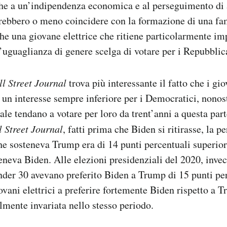
che a un’indipendenza economica e al perseguimento di
rebbero o meno coincidere con la formazione di una fa
e una giovane elettrice che ritiene particolarmente imp
l’uguaglianza di genere scelga di votare per i Repubblic
l Street Journal
trova più interessante il fatto che i gio
un interesse sempre inferiore per i Democratici, nonosta
ale tendano a votare per loro da trent’anni a questa par
 Street Journal
, fatti prima che Biden si ritirasse, la p
e sosteneva Trump era di 14 punti percentuali superiore
teneva Biden. Alle elezioni presidenziali del 2020, invec
nder 30 avevano preferito Biden a Trump di 15 punti pe
ovani elettrici a preferire fortemente Biden rispetto a T
lmente invariata nello stesso periodo.