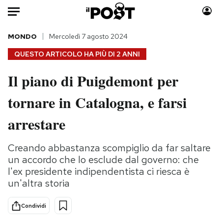
Auto
MONDO
Mercoledì 7 agosto 2024
QUESTO ARTICOLO HA PIÙ DI
2 ANNI
HOME
Il piano di Puigdemont per
Italia
Moda
tornare in Catalogna, e farsi
Mondo
Libri
Politica
Consumismi
arrestare
Tecnologia
Storie/Idee
Internet
Ok Boomer!
Creando abbastanza scompiglio da far saltare
Scienza
Media
un accordo che lo esclude dal governo: che
Cultura
Europa
l'ex presidente indipendentista ci riesca è
un'altra storia
Economia
Altrecose
Sport
Mondiali calcio 2026
Condividi