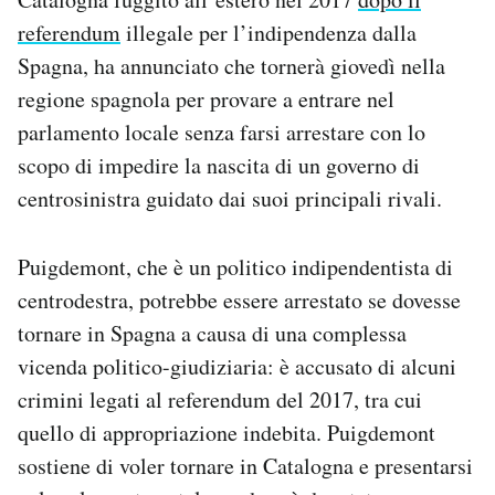
Notifiche mobile
referendum
illegale per l’indipendenza dalla
Regala il Post
Spagna, ha annunciato che tornerà giovedì nella
Hai bisogno di aiuto?
regione spagnola per provare a entrare nel
Esci
parlamento locale senza farsi arrestare con lo
scopo di impedire la nascita di un governo di
centrosinistra guidato dai suoi principali rivali.
Puigdemont, che è un politico indipendentista di
centrodestra, potrebbe essere arrestato se dovesse
tornare in Spagna a causa di una complessa
vicenda politico-giudiziaria: è accusato di alcuni
crimini legati al referendum del 2017, tra cui
quello di appropriazione indebita. Puigdemont
sostiene di voler tornare in Catalogna e presentarsi