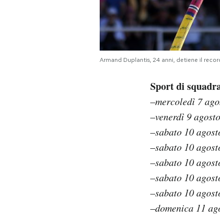
Armand Duplantis, 24 anni, detiene il recor
Sport di squadra 
–
mercoledì 7 ago
–
venerdì 9 agost
–
sabato 10 agost
–
sabato 10 agost
–
sabato 10 agost
–
sabato 10 agost
–
sabato 10 agost
–
domenica 11 ago