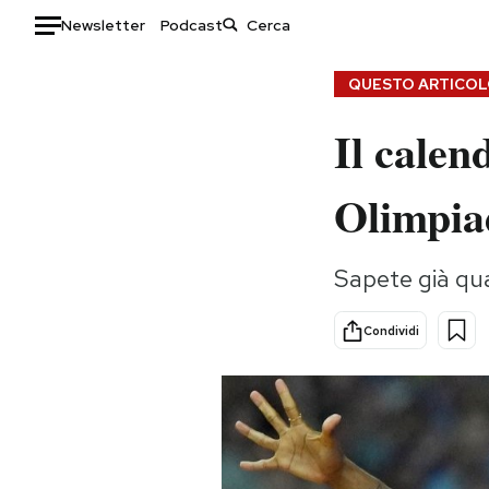
Newsletter
Podcast
Auto
QUESTO ARTICOLO
Il calen
HOME
Italia
Moda
Olimpiad
Mondo
Libri
Politica
Consumismi
Sapete già qu
Tecnologia
Storie/Idee
Internet
Ok Boomer!
Condividi
Scienza
Media
Cultura
Europa
Economia
Altrecose
Sport
Mondiali calcio 2026