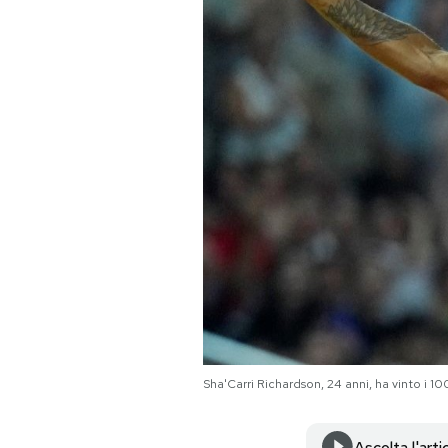
PODCAST
NEWSLETTER
I MIEI PREFERITI
SHOP
CALENDARIO
AREA PERSONALE
Sha'Carri Richardson, 24 anni, ha vinto i 1
Area Personale
Newsletter
Ascolta l'arti