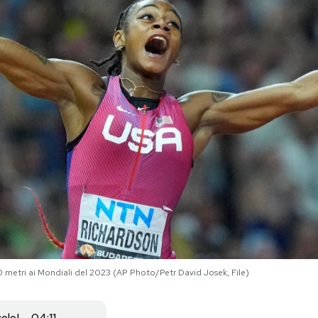
00 metri ai Mondiali del 2023 (AP Photo/Petr David Josek, File)
colo
04:11