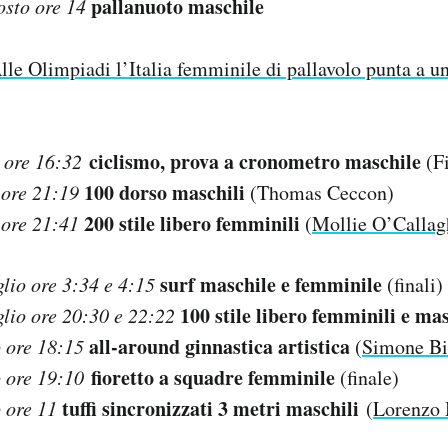
pallanuoto maschile
sto ore 14
lle Olimpiadi l’Italia femminile di pallavolo punta a 
ciclismo,
prova a cronometro maschile
 ore 16:32
(Fi
100 dorso maschili
 ore 21:19
(Thomas Ceccon)
200 stile libero femminili
 ore 21:41
(
Mollie O’Callag
surf maschile e femminile
lio ore 3:34 e 4:15
(finali)
100 stile libero femminili e ma
glio ore 20:30 e 22:22
all-around ginnastica artistica
o ore 18:15
(
Simone Bi
fioretto a squadre femminile
o ore 19:10
(finale)
tuffi sincronizzati 3 metri maschili
 ore 11
(
Lorenzo 