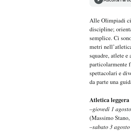
Notifiche mobile
Regala il Post
Alle Olimpiadi ci 
Hai bisogno di aiuto?
Esci
discipline; orien
semplice. Ci son
metri nell’atleti
squadre, atlete e 
particolarmente 
spettacolari e div
da parte una guid
Atletica leggera
–
giovedì 1 agosto
(Massimo Stano,
–
sabato 3 agosto