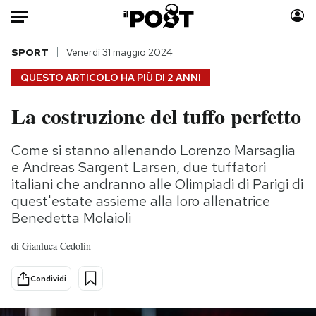
Auto
SPORT
Venerdì 31 maggio 2024
QUESTO ARTICOLO HA PIÙ DI
2 ANNI
HOME
La costruzione del tuffo perfetto
Italia
Moda
Mondo
Libri
Come si stanno allenando Lorenzo Marsaglia
Politica
Consumismi
e Andreas Sargent Larsen, due tuffatori
Tecnologia
Storie/Idee
italiani che andranno alle Olimpiadi di Parigi di
quest'estate assieme alla loro allenatrice
Internet
Ok Boomer!
Benedetta Molaioli
Scienza
Media
Cultura
Europa
di
Gianluca Cedolin
Economia
Altrecose
Condividi
Sport
Mondiali calcio 2026