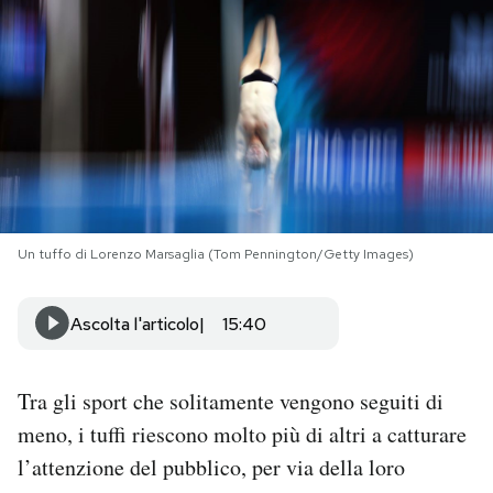
PODCAST
NEWSLETTER
I MIEI PREFERITI
Un tuffo di Lorenzo Marsaglia (Tom Pennington/Getty Images)
SHOP
Ascolta l'articolo
15:40
CALENDARIO
Tra gli sport che solitamente vengono seguiti di
AREA PERSONALE
meno, i tuffi riescono molto più di altri a catturare
Area Personale
l’attenzione del pubblico, per via della loro
Newsletter