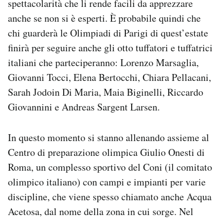
spettacolarità che li rende facili da apprezzare
Notifiche mobile
anche se non si è esperti. È probabile quindi che
Regala il Post
chi guarderà le Olimpiadi di Parigi di quest’estate
Hai bisogno di aiuto?
finirà per seguire anche gli otto tuffatori e tuffatrici
Esci
italiani che parteciperanno: Lorenzo Marsaglia,
Giovanni Tocci, Elena Bertocchi, Chiara Pellacani,
Sarah Jodoin Di Maria, Maia Biginelli, Riccardo
Giovannini e Andreas Sargent Larsen.
In questo momento si stanno allenando assieme al
Centro di preparazione olimpica Giulio Onesti di
Roma, un complesso sportivo del Coni (il comitato
olimpico italiano) con campi e impianti per varie
discipline, che viene spesso chiamato anche Acqua
Acetosa, dal nome della zona in cui sorge. Nel