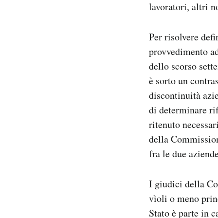
lavoratori, altri
Per risolvere def
provvedimento ad
dello scorso sett
è sorto un contra
discontinuità azie
di determinare rif
ritenuto necessar
della Commissione
fra le due aziend
I giudici della C
vìoli o meno prin
Stato è parte in 