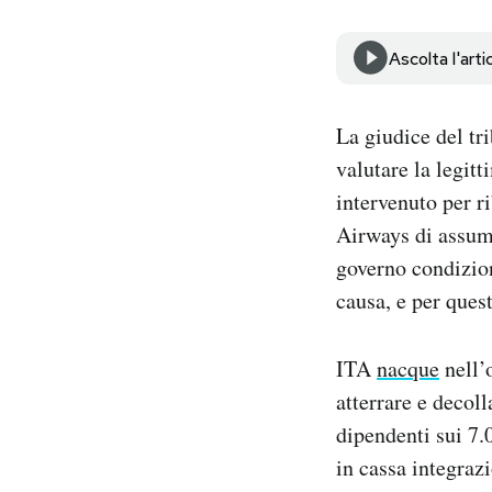
Notifiche mobile
Regala il Post
Ascolta l'arti
Hai bisogno di aiuto?
Esci
La giudice del tr
valutare la legitt
intervenuto per r
Airways di assume
governo condiziona
causa, e per ques
ITA
nacque
nell’
atterrare e decoll
dipendenti sui 7.
in cassa integrazi