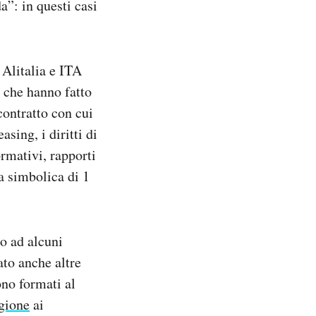
a”: in questi casi
 Alitalia e ITA
i che hanno fatto
contratto con cui
asing, i diritti di
ormativi, rapporti
ra simbolica di 1
o ad alcuni
ato anche altre
ono formati al
gione
ai