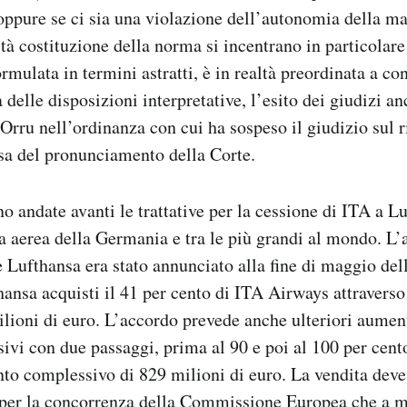
ppure se ci sia una violazione dell’autonomia della mag
tà costituzione della norma si incentrano in particolare 
rmulata in termini astratti, è in realtà preordinata a co
a delle disposizioni interpretative, l’esito dei giudizi a
 Orru nell’ordinanza con cui ha sospeso il giudizio sul r
tesa del pronunciamento della Corte.
o andate avanti le trattative per la cessione di ITA a Lu
aerea della Germania e tra le più grandi al mondo. L’a
e Lufthansa era stato annunciato alla fine di maggio del
ansa acquisti il 41 per cento di ITA Airways attravers
ilioni di euro. L’accordo prevede anche ulteriori aument
sivi con due passaggi, prima al 90 e poi al 100 per cento
to complessivo di 829 milioni di euro. La vendita deve
 per la concorrenza della Commissione Europea che a 