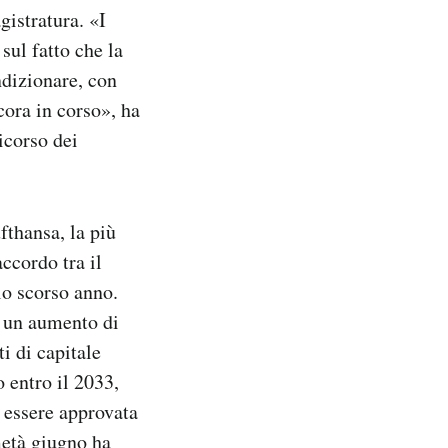
istratura. «I
sul fatto che la
ndizionare, con
ncora in corso», ha
icorso dei
fthansa, la più
ccordo tra il
lo scorso anno.
o un aumento di
i di capitale
 entro il 2033,
 essere approvata
metà giugno
ha