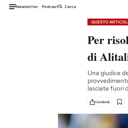
Newsletter
Podcast
Auto
QUESTO ARTICOLO
Per riso
HOME
Italia
Moda
di Alita
Mondo
Libri
Politica
Consumismi
Una giudice de
Tecnologia
Storie/Idee
provvedimento 
Internet
Ok Boomer!
lasciate fuori 
Scienza
Media
Cultura
Europa
Condividi
Economia
Altrecose
Sport
Mondiali calcio 2026