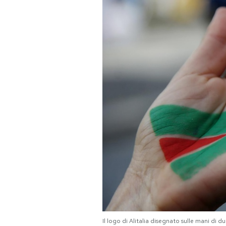
PODCAST
NEWSLETTER
I MIEI PREFERITI
SHOP
CALENDARIO
AREA PERSONALE
Area Personale
Newsletter
Il logo di Alitalia disegnato sulle mani di 