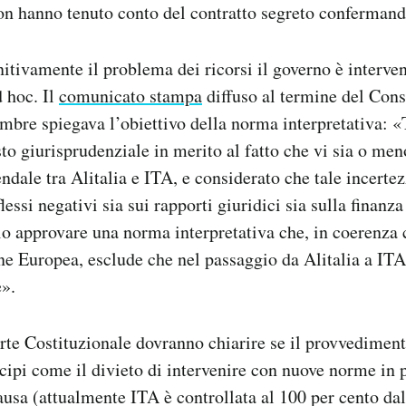
 non hanno tenuto conto del contratto segreto confermand
initivamente il problema dei ricorsi il governo è interve
 hoc. Il
comunicato stampa
diffuso al termine del Cons
embre spiegava l’obiettivo della norma interpretativa: 
sto giurisprudenziale in merito al fatto che vi sia o me
ndale tra Alitalia e ITA, e considerato che tale incertez
lessi negativi sia sui rapporti giuridici sia sulla finanza
io approvare una norma interpretativa che, in coerenza 
 Europea, esclude che nel passaggio da Alitalia a ITA 
e».
orte Costituzionale dovranno chiarire se il provvedimen
cipi come il divieto di intervenire con nuove norme in p
causa (attualmente ITA è controllata al 100 per cento da