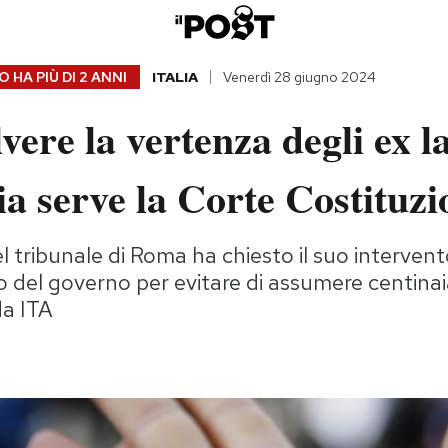
 HA PIÙ DI
2 ANNI
ITALIA
Venerdì 28 giugno 2024
lvere la vertenza degli ex l
lia serve la Corte Costituzi
l tribunale di Roma ha chiesto il suo intervent
del governo per evitare di assumere centinai
da ITA