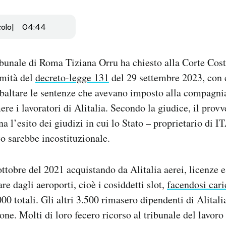
colo
04:44
ibunale di Roma Tiziana Orru ha chiesto alla Corte Cost
imità del
decreto-legge 131
del 29 settembre 2023, con c
ibaltare le sentenze che avevano imposto alla compagni
re i lavoratori di Alitalia. Secondo la giudice, il prov
 l’esito dei giudizi in cui lo Stato – proprietario di IT
to sarebbe incostituzionale.
ottobre del 2021 acquistando da Alitalia aerei, licenze 
are dagli aeroporti, cioè i cosiddetti slot,
facendosi cari
000 totali. Gli altri 3.500 rimasero dipendenti di Alital
one. Molti di loro fecero ricorso al tribunale del lavoro