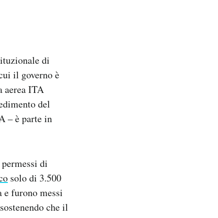
ituzionale di
ui il governo è
a aerea ITA
vedimento del
A – è parte in
e permessi di
co
solo di 3.500
ia e furono messi
 sostenendo che il