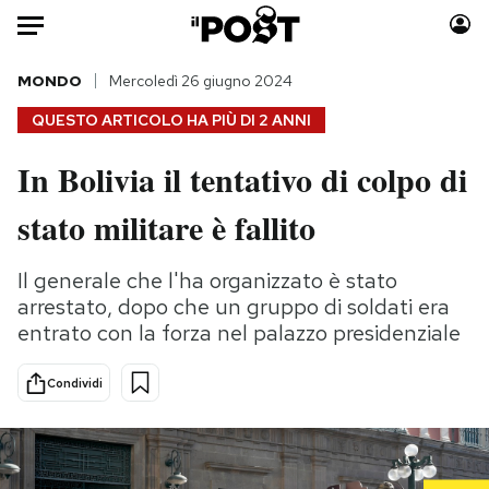
Auto
MONDO
Mercoledì 26 giugno 2024
QUESTO ARTICOLO HA PIÙ DI
2 ANNI
HOME
In Bolivia il tentativo di colpo di
Italia
Moda
stato militare è fallito
Mondo
Libri
Politica
Consumismi
Il generale che l'ha organizzato è stato
Tecnologia
Storie/Idee
arrestato, dopo che un gruppo di soldati era
Internet
Ok Boomer!
entrato con la forza nel palazzo presidenziale
Scienza
Media
Cultura
Europa
Condividi
Economia
Altrecose
Sport
Mondiali calcio 2026