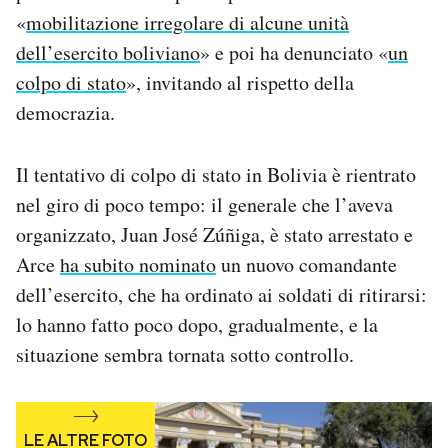
Notifiche mobile
«
mobilitazione irregolare di alcune unità
Regala il Post
dell’esercito boliviano
» e poi ha denunciato «
un
Hai bisogno di aiuto?
colpo di stato
», invitando al rispetto della
Esci
democrazia.
Il tentativo di colpo di stato in Bolivia è rientrato
nel giro di poco tempo: il generale che l’aveva
organizzato, Juan José Zúñiga, è stato arrestato e
Arce
ha subito nominato
un nuovo comandante
dell’esercito, che ha ordinato ai soldati di ritirarsi:
lo hanno fatto poco dopo, gradualmente, e la
situazione sembra tornata sotto controllo.