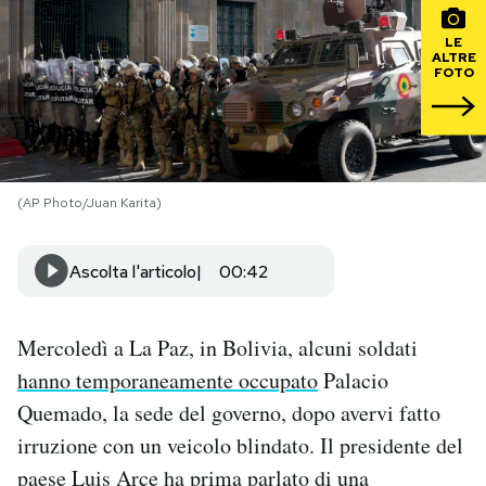
LE
PODCAST
ALTRE
FOTO
NEWSLETTER
I MIEI PREFERITI
(AP Photo/Juan Karita)
SHOP
Ascolta l'articolo
00:42
CALENDARIO
Mercoledì a La Paz, in Bolivia, alcuni soldati
hanno temporaneamente occupato
Palacio
AREA PERSONALE
Quemado, la sede del governo, dopo avervi fatto
irruzione con un veicolo blindato. Il presidente del
Area Personale
paese Luis Arce ha prima parlato di una
Newsletter