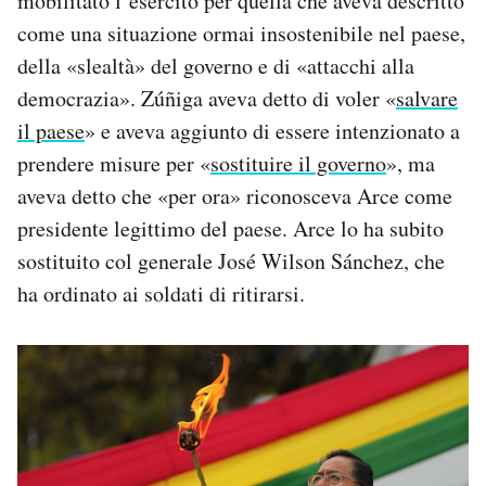
mobilitato l’esercito per quella che aveva descritto
come una situazione ormai insostenibile nel paese,
della «slealtà» del governo e di «attacchi alla
democrazia». Zúñiga aveva detto di voler «
salvare
il paese
» e aveva aggiunto di essere intenzionato a
prendere misure per «
sostituire il governo
», ma
aveva detto che «per ora» riconosceva Arce come
presidente legittimo del paese. Arce lo ha subito
sostituito col generale José Wilson Sánchez, che
ha ordinato ai soldati di ritirarsi.