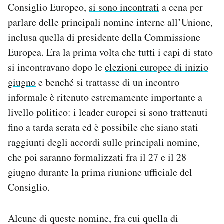
Consiglio Europeo,
si sono incontrati
a cena per
Notifiche mobile
parlare delle principali nomine interne all’Unione,
Regala il Post
Hai bisogno di aiuto?
inclusa quella di presidente della Commissione
Esci
Europea. Era la prima volta che tutti i capi di stato
si incontravano dopo le
elezioni europee di inizio
giugno
e benché si trattasse di un incontro
informale è ritenuto estremamente importante a
livello politico: i leader europei si sono trattenuti
fino a tarda serata ed è possibile che siano stati
raggiunti degli accordi sulle principali nomine,
che poi saranno formalizzati fra il 27 e il 28
giugno durante la prima riunione ufficiale del
Consiglio.
Alcune di queste nomine, fra cui quella di