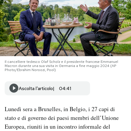
PODCAST
NEWSLETTER
I MIEI PREFERITI
Il cancelliere tedesco Olaf Scholz e il presidente francese Emmanuel
Macron durante una sua visita in Germania a fine maggio 2024 (AP
SHOP
Photo/Ebrahim Noroozi, Pool)
Ascolta l'articolo
04:41
CALENDARIO
AREA PERSONALE
Lunedì sera a Bruxelles, in Belgio, i 27 capi di
stato e di governo dei paesi membri dell’Unione
Area Personale
Europea, riuniti in un incontro informale del
Newsletter