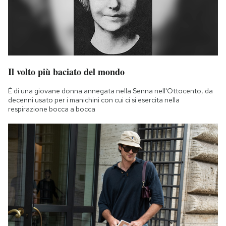
Il volto più baciato del mondo
È di una giovane donna annegata nella Senna nell'Ottocento, da
decenni usato per i manichini con cui ci si esercita nella
respirazione bocca a bocca