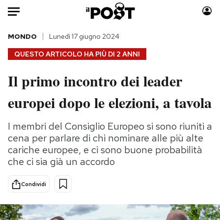
Auto
MONDO
Lunedì 17 giugno 2024
QUESTO ARTICOLO HA PIÙ DI
2 ANNI
HOME
Il primo incontro dei leader
Italia
Moda
europei dopo le elezioni, a tavola
Mondo
Libri
Politica
Consumismi
I membri del Consiglio Europeo si sono riuniti a
Tecnologia
Storie/Idee
cena per parlare di chi nominare alle più alte
Internet
Ok Boomer!
cariche europee, e ci sono buone probabilità
Scienza
Media
che ci sia già un accordo
Cultura
Europa
Economia
Altrecose
Condividi
Sport
Mondiali calcio 2026