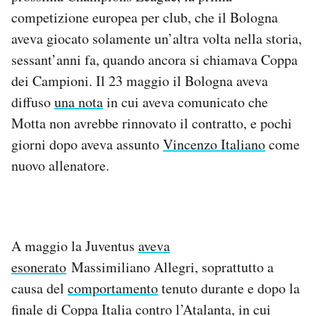
Notifiche mobile
competizione europea per club, che il Bologna
Regala il Post
aveva giocato solamente un’altra volta nella storia,
Hai bisogno di aiuto?
sessant’anni fa, quando ancora si chiamava Coppa
Esci
dei Campioni. Il 23 maggio il Bologna aveva
diffuso
una nota
in cui aveva comunicato che
Motta non avrebbe rinnovato il contratto, e pochi
giorni dopo aveva assunto
Vincenzo Italiano
come
nuovo allenatore.
A maggio la Juventus
aveva
esonerato
Massimiliano Allegri, soprattutto a
causa del
comportamento
tenuto durante e dopo la
finale di Coppa Italia contro l’Atalanta, in cui