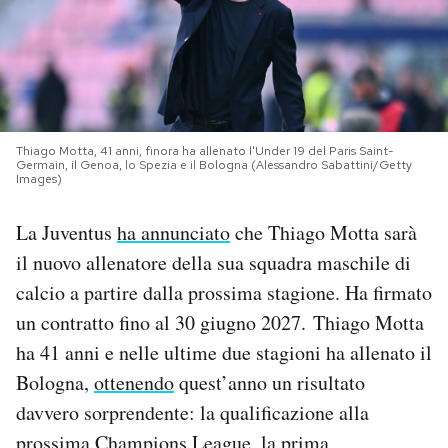
PODCAST
NEWSLETTER
Thiago Motta, 41 anni, finora ha allenato l'Under 19 del Paris Saint-
Germain, il Genoa, lo Spezia e il Bologna (Alessandro Sabattini/Getty
I MIEI PREFERITI
Images)
La Juventus
ha annunciato
che Thiago Motta sarà
SHOP
il nuovo allenatore della sua squadra maschile di
calcio a partire dalla prossima stagione. Ha firmato
CALENDARIO
un contratto fino al 30 giugno 2027. Thiago Motta
ha 41 anni e nelle ultime due stagioni ha allenato il
AREA PERSONALE
Bologna,
ottenendo
quest’anno un risultato
davvero sorprendente: la qualificazione alla
Area Personale
Newsletter
prossima Champions League, la prima