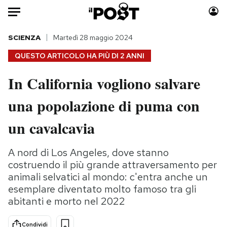
Auto
SCIENZA
Martedì 28 maggio 2024
QUESTO ARTICOLO HA PIÙ DI
2 ANNI
HOME
In California vogliono salvare
Italia
Moda
una popolazione di puma con
Mondo
Libri
Politica
Consumismi
un cavalcavia
Tecnologia
Storie/Idee
Internet
Ok Boomer!
A nord di Los Angeles, dove stanno
Scienza
Media
costruendo il più grande attraversamento per
Cultura
Europa
animali selvatici al mondo: c'entra anche un
esemplare diventato molto famoso tra gli
Economia
Altrecose
abitanti e morto nel 2022
Sport
Mondiali calcio 2026
Condividi