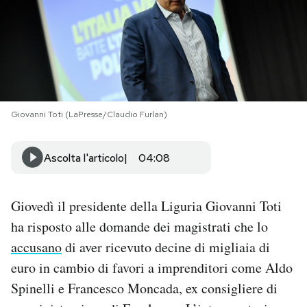
PODCAST
NEWSLETTER
Giovanni Toti (LaPresse/Claudio Furlan)
I MIEI PREFERITI
Ascolta l'articolo
04:08
SHOP
Giovedì il presidente della Liguria Giovanni Toti
CALENDARIO
ha risposto alle domande dei magistrati che lo
accusano
di aver ricevuto decine di migliaia di
AREA PERSONALE
euro in cambio di favori a imprenditori come Aldo
Area Personale
Spinelli e Francesco Moncada, ex consigliere di
Newsletter