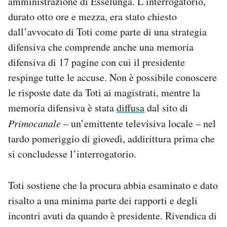
amministrazione di Esselunga. L’interrogatorio,
Notifiche mobile
durato otto ore e mezza, era stato chiesto
Regala il Post
dall’avvocato di Toti come parte di una strategia
Hai bisogno di aiuto?
difensiva che comprende anche una memoria
Esci
difensiva di 17 pagine con cui il presidente
respinge tutte le accuse. Non è possibile conoscere
le risposte date da Toti ai magistrati, mentre la
memoria difensiva è stata
diffusa
dal sito di
Primocanale
– un’emittente televisiva locale – nel
tardo pomeriggio di giovedì, addirittura prima che
si concludesse l’interrogatorio.
Toti sostiene che la procura abbia esaminato e dato
risalto a una minima parte dei rapporti e degli
incontri avuti da quando è presidente. Rivendica di