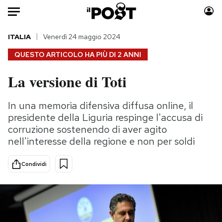
Auto
ITALIA
Venerdì 24 maggio 2024
QUESTO ARTICOLO HA PIÙ DI
2 ANNI
HOME
La versione di Toti
Italia
Moda
Mondo
Libri
In una memoria difensiva diffusa online, il
Politica
Consumismi
presidente della Liguria respinge l'accusa di
Tecnologia
Storie/Idee
corruzione sostenendo di aver agito
nell'interesse della regione e non per soldi
Internet
Ok Boomer!
Scienza
Media
Condividi
Cultura
Europa
Economia
Altrecose
Sport
Mondiali calcio 2026