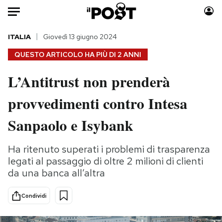
Auto
ITALIA
Giovedì 13 giugno 2024
QUESTO ARTICOLO HA PIÙ DI
2 ANNI
HOME
L’Antitrust non prenderà
Italia
Moda
provvedimenti contro Intesa
Mondo
Libri
Politica
Consumismi
Sanpaolo e Isybank
Tecnologia
Storie/Idee
Internet
Ok Boomer!
Ha ritenuto superati i problemi di trasparenza
Scienza
Media
legati al passaggio di oltre 2 milioni di clienti
Cultura
Europa
da una banca all’altra
Economia
Altrecose
Condividi
Sport
Mondiali calcio 2026