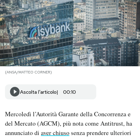
PODCAST
NEWSLETTER
I MIEI PREFERITI
(ANSA/MATTEO CORNER)
SHOP
Ascolta l'articolo
00:10
CALENDARIO
Mercoledì l’Autorità Garante della Concorrenza e
AREA PERSONALE
del Mercato (AGCM), più nota come Antitrust, ha
Area Personale
annunciato di
aver chiuso
senza prendere ulteriori
Newsletter