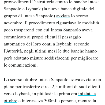
provvedimenti l’istruttoria contro le banche Intesa
Notifiche mobile
Sanpaolo e Isybank (la nuova banca digitale del
Regala il Post
gruppo di Intesa Sanpaolo)
avviata
lo scorso
Hai bisogno di aiuto?
novembre. Il procedimento riguardava le modalità
Esci
poco trasparenti con cui Intesa Sanpaolo aveva
comunicato ai propri clienti il passaggio
automatico dei loro conti a Isybank: secondo
l’Autorità, negli ultimi mesi le due banche hanno
però adottato misure soddisfacenti per migliorare
le comunicazioni.
Lo scorso ottobre Intesa Sanpaolo aveva avviato un
piano per trasferire circa 2,5 milioni di suoi clienti
verso Isybank, in più fasi: la prima era
iniziata a
ottobre
e interessava 300mila persone, mentre la