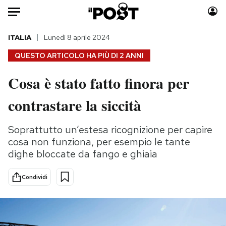
Auto
ITALIA
Lunedì 8 aprile 2024
QUESTO ARTICOLO HA PIÙ DI
2 ANNI
HOME
Cosa è stato fatto finora per
Italia
Moda
contrastare la siccità
Mondo
Libri
Politica
Consumismi
Soprattutto un’estesa ricognizione per capire
Tecnologia
Storie/Idee
cosa non funziona, per esempio le tante
Internet
Ok Boomer!
dighe bloccate da fango e ghiaia
Scienza
Media
Cultura
Europa
Condividi
Economia
Altrecose
Sport
Mondiali calcio 2026