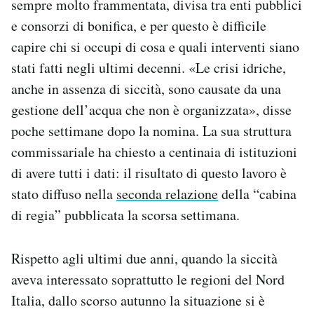
sempre molto frammentata, divisa tra enti pubblici
Notifiche mobile
e consorzi di bonifica, e per questo è difficile
Regala il Post
capire chi si occupi di cosa e quali interventi siano
Hai bisogno di aiuto?
stati fatti negli ultimi decenni. «Le crisi idriche,
Esci
anche in assenza di siccità, sono causate da una
gestione dell’acqua che non è organizzata», disse
poche settimane dopo la nomina. La sua struttura
commissariale ha chiesto a centinaia di istituzioni
di avere tutti i dati: il risultato di questo lavoro è
stato diffuso nella
seconda relazione
della “cabina
di regia” pubblicata la scorsa settimana.
Rispetto agli ultimi due anni, quando la siccità
aveva interessato soprattutto le regioni del Nord
Italia, dallo scorso autunno la situazione si è