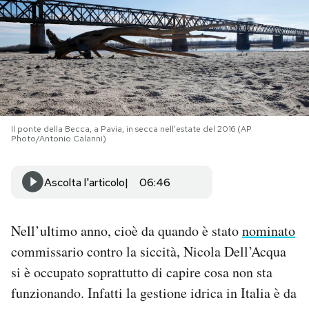
PODCAST
NEWSLETTER
I MIEI PREFERITI
Il ponte della Becca, a Pavia, in secca nell'estate del 2016 (AP
Photo/Antonio Calanni)
SHOP
Ascolta l'articolo
06:46
CALENDARIO
Nell’ultimo anno, cioè da quando è stato
nominato
commissario contro la siccità, Nicola Dell’Acqua
AREA PERSONALE
si è occupato soprattutto di capire cosa non sta
Area Personale
funzionando. Infatti la gestione idrica in Italia è da
Newsletter