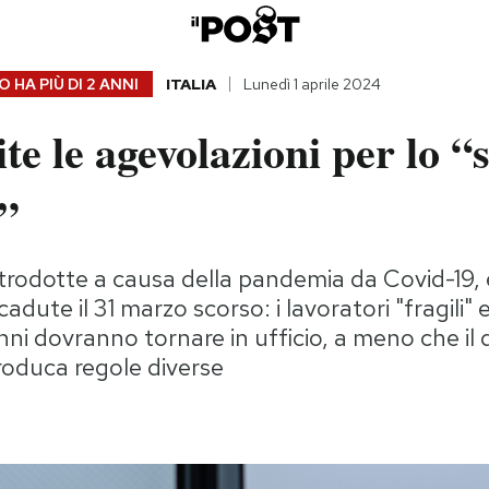
 HA PIÙ DI
2 ANNI
ITALIA
Lunedì 1 aprile 2024
ite le agevolazioni per lo 
”
trodotte a causa della pandemia da Covid-19, e
adute il 31 marzo scorso: i lavoratori "fragili" e
 anni dovranno tornare in ufficio, a meno che il 
roduca regole diverse