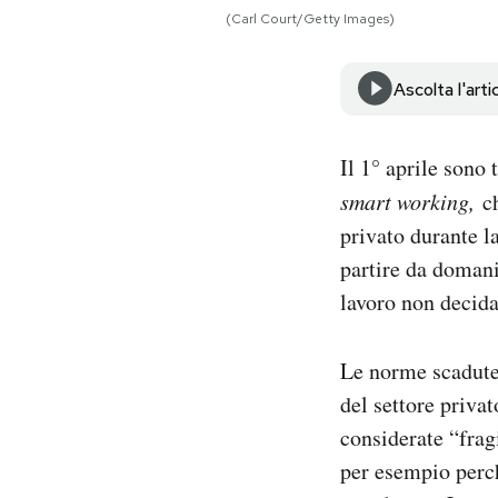
Notifiche mobile
(Carl Court/Getty Images)
Regala il Post
Hai bisogno di aiuto?
Ascolta l'arti
Esci
Il 1° aprile sono
smart working,
ch
privato durante l
partire da domani 
lavoro non decida
Le norme scadute 
del settore priva
considerate “frag
per esempio perc