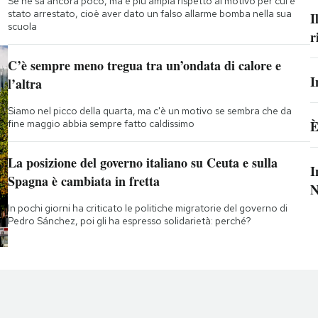
Se ne sa ancora poco, ma è più ampia rispetto al motivo per cui è
stato arrestato, cioè aver dato un falso allarme bomba nella sua
I
scuola
r
C’è sempre meno tregua tra un’ondata di calore e
I
l’altra
Siamo nel picco della quarta, ma c'è un motivo se sembra che da
fine maggio abbia sempre fatto caldissimo
È
La posizione del governo italiano su Ceuta e sulla
I
Spagna è cambiata in fretta
N
In pochi giorni ha criticato le politiche migratorie del governo di
Pedro Sánchez, poi gli ha espresso solidarietà: perché?