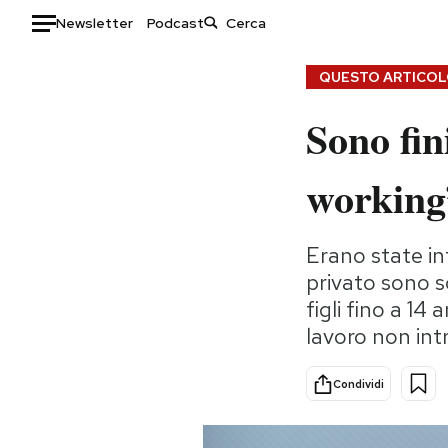
Newsletter
Podcast
Auto
QUESTO ARTICOLO
Sono fin
HOME
Italia
Moda
working
Mondo
Libri
Politica
Consumismi
Erano state in
Tecnologia
Storie/Idee
privato sono sc
Internet
Ok Boomer!
figli fino a 14
Scienza
Media
lavoro non int
Cultura
Europa
Economia
Altrecose
Condividi
Sport
Mondiali calcio 2026