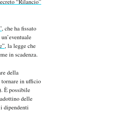
ecreto “Rilancio”
”
, che ha fissato
e un’eventuale
e”
, la legge che
rme in scadenza.
are della
 tornare in ufficio
). È possibile
 adottino delle
 i dipendenti