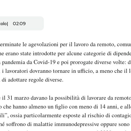
colo
02:09
 terminate le agevolazioni per il lavoro da remoto, com
e erano state introdotte per alcune categorie di dipende
a pandemia da Covid-19 e poi prorogate diverse volte: 
i lavoratori dovranno tornare in ufficio, a meno che il 
 di adottare regole diverse.
il 31 marzo davano la possibilità di lavorare da remoto
to che hanno almeno un figlio con meno di 14 anni, e al
ili”, ossia particolarmente esposte al rischio di contag
hé soffrono di malattie immunodepressive oppure sono 