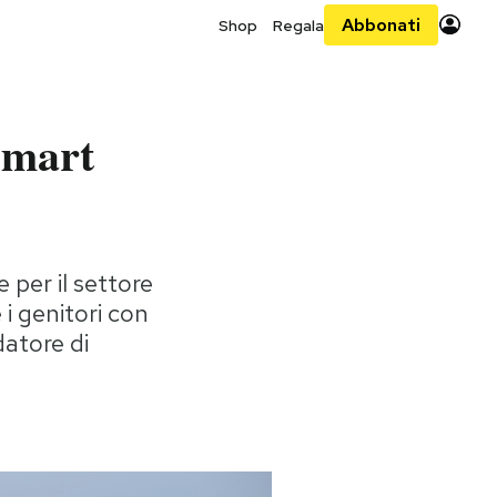
Abbonati
Shop
Regala
“smart
 per il settore
 i genitori con
datore di