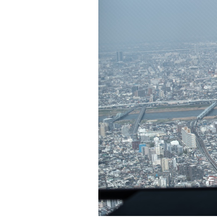
PODCAST
NEWSLETTER
I MIEI PREFERITI
SHOP
CALENDARIO
AREA PERSONALE
Area Personale
Newsletter