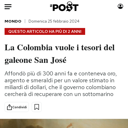
Auto
MONDO
Domenica 25 febbraio 2024
QUESTO ARTICOLO HA PIÙ DI
2 ANNI
HOME
La Colombia vuole i tesori del
Italia
Moda
galeone San José
Mondo
Libri
Politica
Consumismi
Affondò più di 300 anni fa e conteneva oro,
Tecnologia
Storie/Idee
argento e smeraldi per un valore stimato in
Internet
Ok Boomer!
miliardi di dollari, che il governo colombiano
Scienza
Media
cercherà di recuperare con un sottomarino
Cultura
Europa
Economia
Altrecose
Condividi
Sport
Mondiali calcio 2026