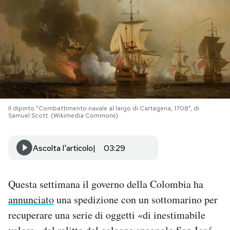
PODCAST
NEWSLETTER
I MIEI PREFERITI
Il dipinto “Combattimento navale al largo di Cartagena, 1708”, di
Samuel Scott. (Wikimedia Commons)
SHOP
Ascolta l'articolo
03:29
CALENDARIO
Questa settimana il governo della Colombia ha
AREA PERSONALE
annunciato
una spedizione con un sottomarino per
Area Personale
recuperare una serie di oggetti «di inestimabile
Newsletter