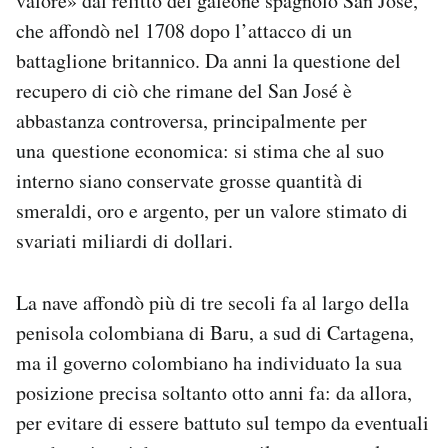
valore» dal relitto del galeone spagnolo San José,
Notifiche mobile
che affondò nel 1708 dopo l’attacco di un
Regala il Post
battaglione britannico. Da anni la questione del
Hai bisogno di aiuto?
recupero di ciò che rimane del San José è
Esci
abbastanza controversa, principalmente per
una questione economica: si stima che al suo
interno siano conservate grosse quantità di
smeraldi, oro e argento, per un valore stimato di
svariati miliardi di dollari.
La nave affondò più di tre secoli fa al largo della
penisola colombiana di Baru, a sud di Cartagena,
ma il governo colombiano ha individuato la sua
posizione precisa soltanto otto anni fa: da allora,
per evitare di essere battuto sul tempo da eventuali