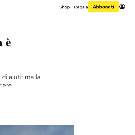
Abbonati
Shop
Regala
a è
di aiuti: ma la
tere