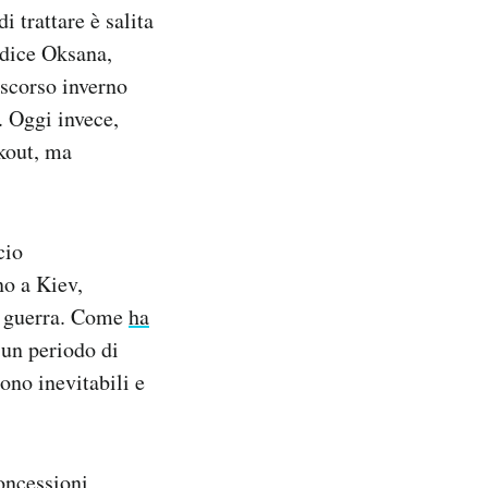
 trattare è salita
 dice Oksana,
 scorso inverno
. Oggi invece,
ckout, ma
cio
no a Kiev,
la guerra. Come
ha
 un periodo di
ono inevitabili e
oncessioni