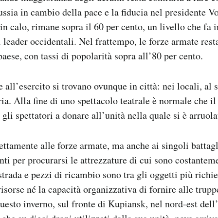
 Russia in cambio della pace e la fiducia nel presidente 
n calo, rimane sopra il 60 per cento, un livello che fa i
 leader occidentali. Nel frattempo, le forze armate rest
aese, con tassi di popolarità sopra all’80 per cento.
e all’esercito si trovano ovunque in città: nei locali, al
eria. Alla fine di uno spettacolo teatrale è normale che il
 gli spettatori a donare all’unità nella quale si è arruol
ettamente alle forze armate, ma anche ai singoli battagl
nti per procurarsi le attrezzature di cui sono costantem
rada e pezzi di ricambio sono tra gli oggetti più richie
isorse né la capacità organizzativa di fornire alle truppe
esto inverno, sul fronte di Kupiansk, nel nord-est dell