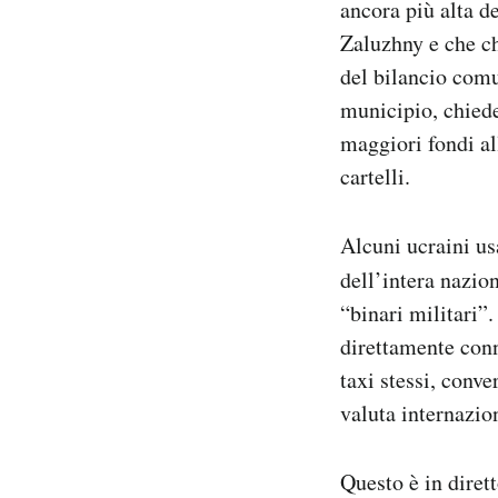
ancora più alta d
Zaluzhny e che c
del bilancio comu
municipio, chied
maggiori fondi al
cartelli.
Alcuni ucraini us
dell’intera nazio
“binari militari”
direttamente conne
taxi stessi, conv
valuta internazio
Questo è in diret