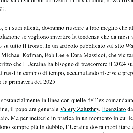
 che su dieci droni utilizzati dalla sua unità, nove arriv
li.
, e i suoi alleati, dovranno riuscire a fare meglio che a
olazione se vogliono invertire la tendenza che da mesi 
 su tutto il fronte. In un articolo pubblicato sul sito
Wa
i Michael Kofman, Rob Lee e Dara Massicot, che visit
critto che l’Ucraina ha bisogno di trascorrere il 2024 su
ai russi in cambio di tempo, accumulando riserve e pre
r la primavera del 2025.
 sostanzialmente in linea con quelle dell’ex comandant
ine, il popolare generale
Valery Zaluzhny
,
licenziato
da
raio. Ma per metterle in pratica in un momento in cui le
aiono sempre più in dubbio, l’Ucraina dovrà mobilitare