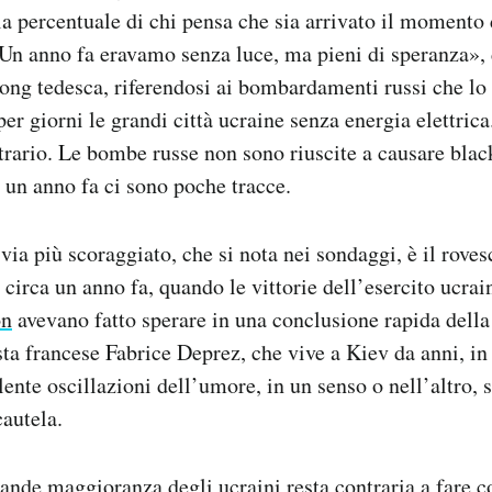
a percentuale di chi pensa che sia arrivato il momento di
«Un anno fa eravamo senza luce, ma pieni di speranza»,
ong tedesca, riferendosi ai bombardamenti russi che lo
er giorni le grandi città ucraine senza energia elettrica
ntrario. Le bombe russe non sono riuscite a causare bla
 un anno fa ci sono poche tracce.
via più scoraggiato, che si nota nei sondaggi, è il roves
 circa un anno fa, quando le vittorie dell’esercito ucrai
on
avevano fatto sperare in una conclusione rapida del
sta francese Fabrice Deprez, che vive a Kiev da anni, in
ente oscillazioni dell’umore, in un senso o nell’altro, s
autela.
ande maggioranza degli ucraini resta contraria a fare c