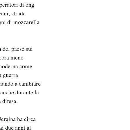
operatori di ong
vani, strade
ieni di mozzarella
a del paese sui
ancora meno
 moderna come
a guerra
ziando a cambiare
 anche durante la
 difesa.
Ucraina ha circa
ai due anni al