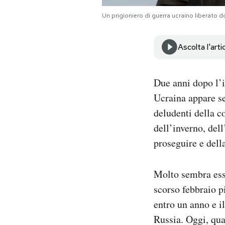
Notifiche mobile
Un prigioniero di guerra ucraino liberato 
Regala il Post
Hai bisogno di aiuto?
Ascolta l'arti
Esci
Due anni dopo l’i
Ucraina appare s
deludenti della co
dell’inverno, dell
proseguire e dell
Molto sembra ess
scorso febbraio p
entro un anno e il
Russia. Oggi, qua