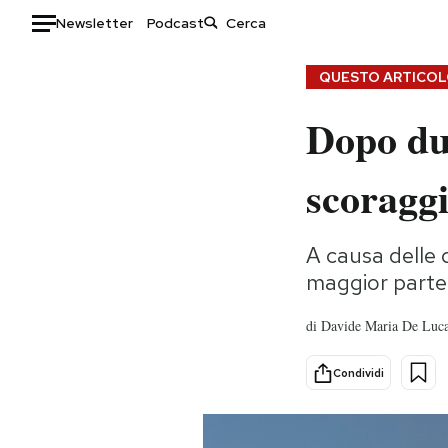
Newsletter
Podcast
Auto
QUESTO ARTICOLO
Dopo due
HOME
Italia
Moda
scoragg
Mondo
Libri
Politica
Consumismi
A causa delle d
Tecnologia
Storie/Idee
maggior parte
Internet
Ok Boomer!
Scienza
Media
di
Davide Maria De Luc
Cultura
Europa
Economia
Altrecose
Condividi
Sport
Mondiali calcio 2026