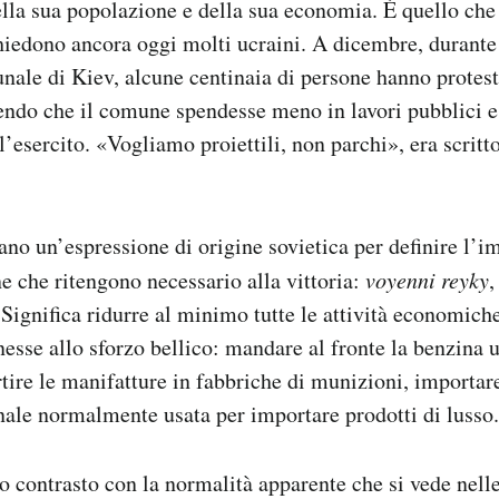
ella sua popolazione e della sua economia. È quello ch
hiedono ancora oggi molti ucraini. A dicembre, durante
nale di Kiev, alcune centinaia di persone hanno protest
endo che il comune spendesse meno in lavori pubblici e
l’esercito. «Vogliamo proiettili, non parchi», era scritt
ano un’espressione di origine sovietica per definire l’i
ne che ritengono necessario alla vittoria:
voyenni reyky
,
. Significa ridurre al minimo tutte le attività economich
sse allo sforzo bellico: mandare al fronte la benzina usa
ertire le manifatture in fabbriche di munizioni, importar
nale normalmente usata per importare prodotti di lusso.
to contrasto con la normalità apparente che si vede nelle