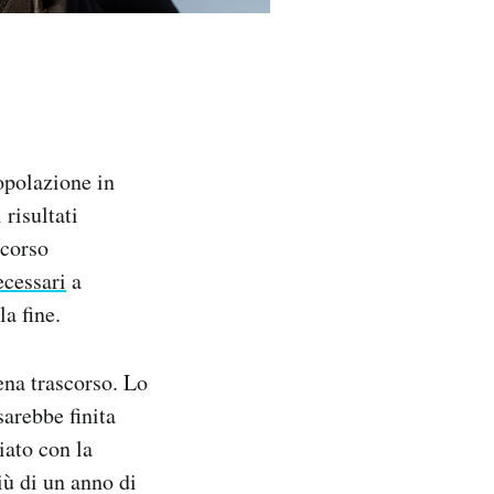
popolazione in
risultati
 corso
ecessari
a
a fine.
na trascorso. Lo
sarebbe finita
iato con la
iù di un anno di