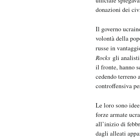
ufficiale spiegava
donazioni dei civi
Il governo ucraino
volontà della pop
russe in vantaggio
Rocks
gli analist
il fronte, hanno s
cedendo terreno 
controffensiva pe
Le loro sono idee
forze armate ucra
all’inizio di febb
dagli alleati app