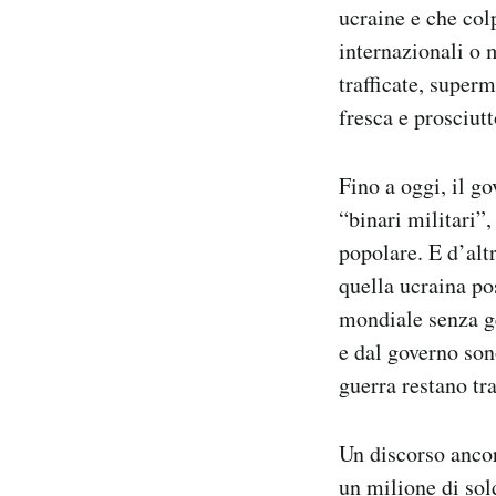
ucraine e che colp
internazionali o m
trafficate, super
fresca e prosciut
Fino a oggi, il g
“binari militari”,
popolare. E d’al
quella ucraina po
mondiale senza ge
e dal governo son
guerra restano tra
Un discorso ancor
un milione di sol