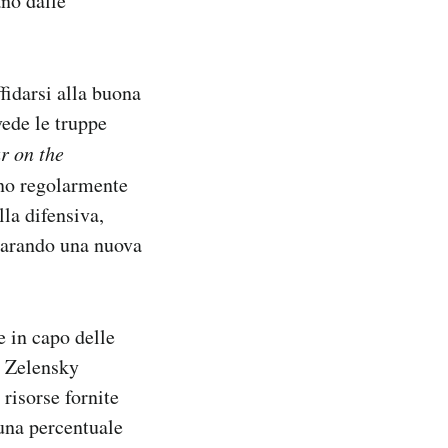
ano dalle
ffidarsi alla buona
vede le truppe
r on the
ano regolarmente
lla difensiva,
parando una nuova
e in capo delle
 Zelensky
 risorse fornite
 una percentuale