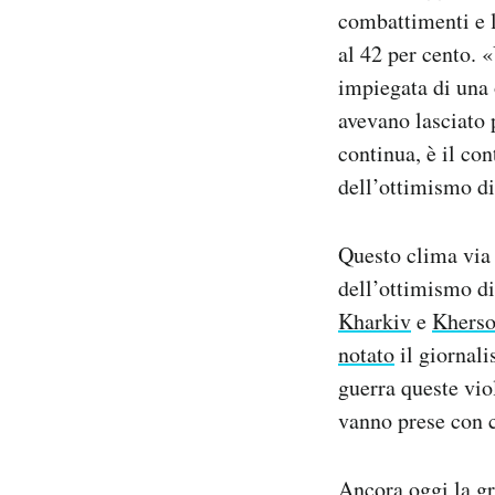
combattimenti e l
al 42 per cento. 
impiegata di una 
avevano lasciato p
continua, è il co
dell’ottimismo di
Questo clima via 
dell’ottimismo di
Kharkiv
e
Khers
notato
il giornali
guerra queste viol
vanno prese con c
Ancora oggi la gr