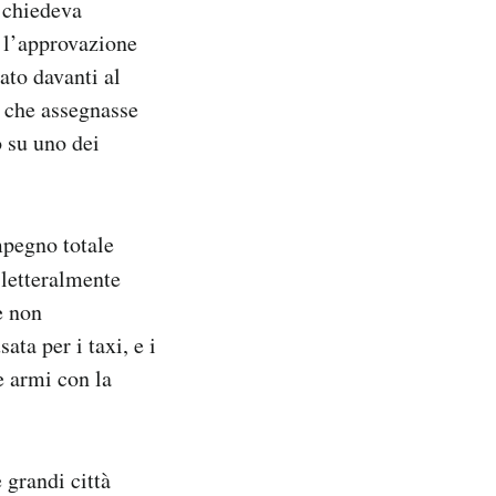
e chiedeva
 l’approvazione
ato davanti al
 che assegnasse
o su uno dei
mpegno totale
 letteralmente
e non
ta per i taxi, e i
e armi con la
 grandi città