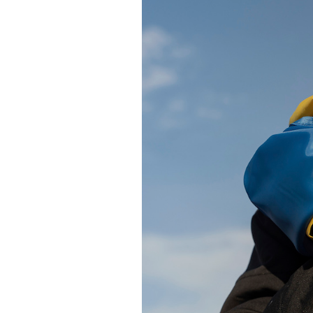
PODCAST
NEWSLETTER
I MIEI PREFERITI
SHOP
CALENDARIO
AREA PERSONALE
Area Personale
Newsletter