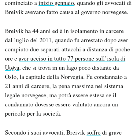
cominciato a
inizio gennaio
, quando gli avvocati di
Notifiche mobile
Breivik avevano fatto causa al governo norvegese.
Regala il Post
Hai bisogno di aiuto?
Esci
Breivik ha 44 anni ed è in isolamento in carcere
dal luglio del 2011, quando fu arrestato dopo aver
compiuto due separati attacchi a distanza di poche
ore e
aver ucciso in tutto 77 persone sull’isola di
Utøya
, che si trova in un lago poco distante da
Oslo, la capitale della Norvegia. Fu condannato a
21 anni di carcere, la pena massima nel sistema
legale norvegese, ma potrà essere estesa se il
condannato dovesse essere valutato ancora un
pericolo per la società.
Secondo i suoi avvocati, Breivik
soffre
di grave