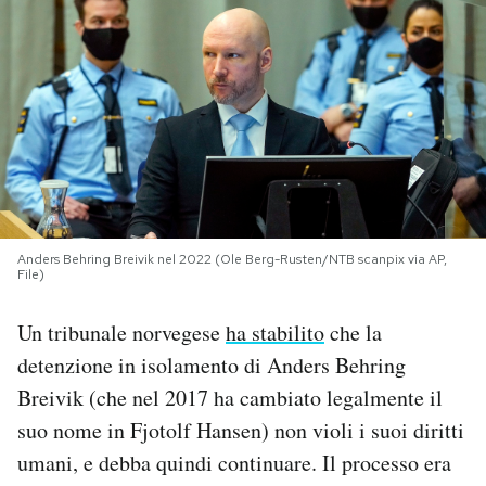
PODCAST
NEWSLETTER
I MIEI PREFERITI
SHOP
Anders Behring Breivik nel 2022 (Ole Berg-Rusten/NTB scanpix via AP,
File)
Un tribunale norvegese
ha stabilito
che la
CALENDARIO
detenzione in isolamento di Anders Behring
Breivik (che nel 2017 ha cambiato legalmente il
AREA PERSONALE
suo nome in Fjotolf Hansen) non violi i suoi diritti
Area Personale
umani, e debba quindi continuare. Il processo era
Newsletter