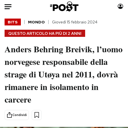
Auto
BITS
MONDO
Giovedì 15 febbraio 2024
QUESTO ARTICOLO HA PIÙ DI
2 ANNI
HOME
Anders Behring Breivik, l’uomo
Italia
Moda
Mondo
Libri
norvegese responsabile della
Politica
Consumismi
strage di Utøya nel 2011, dovrà
Tecnologia
Storie/Idee
Internet
Ok Boomer!
rimanere in isolamento in
Scienza
Media
carcere
Cultura
Europa
Economia
Altrecose
Sport
Mondiali calcio 2026
Condividi