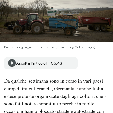
PODCAST
NEWSLETTER
I MIEI PREFERITI
Proteste degli agricoltori in Francia (Kiran Ridley/Getty Images)
SHOP
Ascolta l'articolo
06:43
CALENDARIO
Da qualche settimana sono in corso in vari paesi
europei, tra cui
Francia
,
Germania
e anche
Italia
,
AREA PERSONALE
estese proteste organizzate dagli agricoltori, che si
sono fatti notare soprattutto perché in molte
Area Personale
occasioni hanno bloccato strade e autostrade con
Newsletter