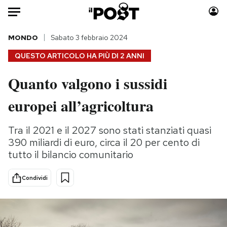
Auto
MONDO
Sabato 3 febbraio 2024
QUESTO ARTICOLO HA PIÙ DI
2 ANNI
HOME
Quanto valgono i sussidi
Italia
Moda
europei all’agricoltura
Mondo
Libri
Politica
Consumismi
Tra il 2021 e il 2027 sono stati stanziati quasi
Tecnologia
Storie/Idee
390 miliardi di euro, circa il 20 per cento di
Internet
Ok Boomer!
tutto il bilancio comunitario
Scienza
Media
Cultura
Europa
Condividi
Economia
Altrecose
Sport
Mondiali calcio 2026