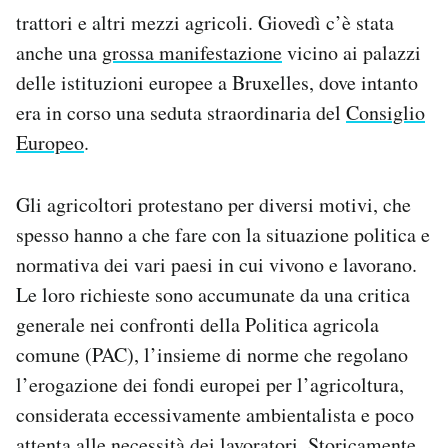
Notifiche mobile
trattori e altri mezzi agricoli. Giovedì c’è stata
Regala il Post
anche una
grossa manifestazione
vicino ai palazzi
Hai bisogno di aiuto?
delle istituzioni europee a Bruxelles, dove intanto
Esci
era in corso una seduta straordinaria del
Consiglio
Europeo
.
Gli agricoltori protestano per diversi motivi, che
spesso hanno a che fare con la situazione politica e
normativa dei vari paesi in cui vivono e lavorano.
Le loro richieste sono accumunate da una critica
generale nei confronti della Politica agricola
comune (PAC), l’insieme di norme che regolano
l’erogazione dei fondi europei per l’agricoltura,
considerata eccessivamente ambientalista e poco
attenta alle necessità dei lavoratori. Storicamente