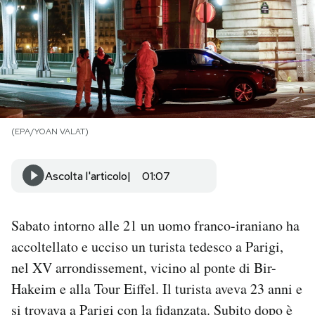
PODCAST
NEWSLETTER
I MIEI PREFERITI
(EPA/YOAN VALAT)
SHOP
Ascolta l'articolo
01:07
CALENDARIO
Sabato intorno alle 21 un uomo franco-iraniano ha
accoltellato e ucciso un turista tedesco a Parigi,
AREA PERSONALE
nel XV arrondissement, vicino al ponte di Bir-
Hakeim e alla Tour Eiffel. Il turista aveva 23 anni e
Area Personale
si trovava a Parigi con la fidanzata. Subito dopo è
Newsletter