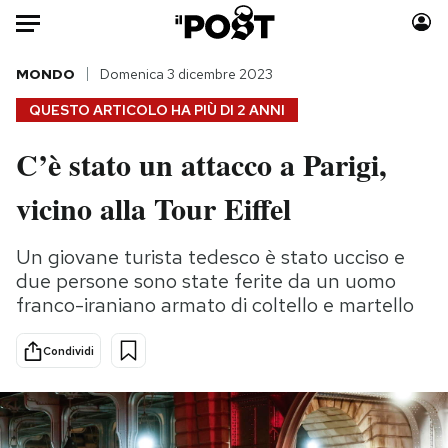
Auto
MONDO
Domenica 3 dicembre 2023
QUESTO ARTICOLO HA PIÙ DI
2 ANNI
HOME
C’è stato un attacco a Parigi,
Italia
Moda
vicino alla Tour Eiffel
Mondo
Libri
Politica
Consumismi
Un giovane turista tedesco è stato ucciso e
Tecnologia
Storie/Idee
due persone sono state ferite da un uomo
Internet
Ok Boomer!
franco-iraniano armato di coltello e martello
Scienza
Media
Cultura
Europa
Condividi
Economia
Altrecose
Sport
Mondiali calcio 2026