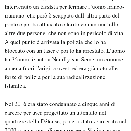
Notifiche mobile
intervenuto un tassista per fermare l’uomo franco-
Regala il Post
iraniano, che però è scappato dall’altra parte del
Hai bisogno di aiuto?
ponte e poi ha attaccato e ferito con un martello
Esci
altre due persone, che non sono in pericolo di vita.
A quel punto è arrivata la polizia che lo ha
bloccato con un taser e poi lo ha arrestato. L’uomo
ha 26 anni, è nato a Neuilly-sur-Seine, un comune
appena fuori Parigi, a ovest, ed era già noto alle
forze di polizia per la sua radicalizzazione
islamica.
Nel 2016 era stato condannato a cinque anni di
carcere per aver progettato un attentato nel
quartiere della Défense, poi era stato scarcerato nel
2020 con un anno di pena sospesa. Sia in carcere