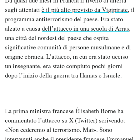
Da quasi due mesi in Francia il livello di allerta
sugli attentati
è il più alto previsto da Vigipirate
, il
programma antiterrorismo del paese. Era stato
alzato a causa
dell’attacco in una scuola di Arras
,
una città del nordest del paese che ospita
significative comunità di persone musulmane e di
origine ebraica. L’attacco, in cui era stato ucciso
un insegnante, era stato compiuto pochi giorni
dopo l’inizio della guerra tra Hamas e Israele.
La prima ministra francese Élisabeth Borne ha
commentato l’attacco su X (Twitter) scrivendo:
«
Non cederemo al terrorismo. Mai». Sono
intervenuti anche il presidente francese Emmanuel