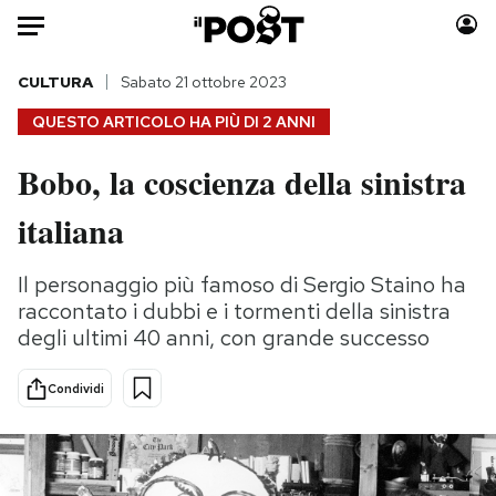
Auto
CULTURA
Sabato 21 ottobre 2023
QUESTO ARTICOLO HA PIÙ DI
2 ANNI
HOME
Bobo, la coscienza della sinistra
Italia
Moda
italiana
Mondo
Libri
Politica
Consumismi
Il personaggio più famoso di Sergio Staino ha
Tecnologia
Storie/Idee
raccontato i dubbi e i tormenti della sinistra
Internet
Ok Boomer!
degli ultimi 40 anni, con grande successo
Scienza
Media
Cultura
Europa
Condividi
Economia
Altrecose
Sport
Mondiali calcio 2026