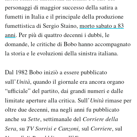
Notifiche mobile
personaggi di maggior successo della satira a
Regala il Post
fumetti in Italia e il principale della produzione
Hai bisogno di aiuto?
fumettistica di Sergio Staino,
morto sabato a 83
Esci
anni
. Per più di quattro decenni i dubbi, le
domande, le critiche di Bobo hanno accompagnato
la storia e le evoluzioni della sinistra italiana.
Dal 1982 Bobo iniziò a essere pubblicato
sull’
Unità
, quando il giornale era ancora organo
“ufficiale” del partito, dai grandi numeri e dalle
limitate aperture alla critica. Sull’
Unità
rimase per
oltre due decenni, ma negli anni fu pubblicato
anche su
Sette
, settimanale del
Corriere della
Sera
, su
TV Sorrisi e Canzoni,
sul
Corriere
, sul