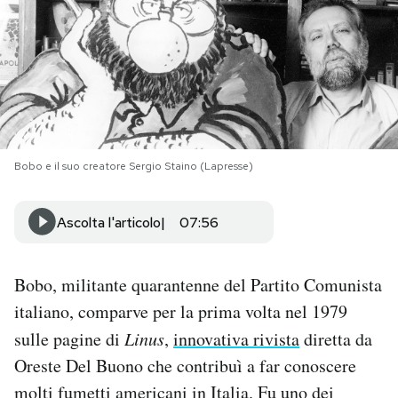
PODCAST
NEWSLETTER
I MIEI PREFERITI
Bobo e il suo creatore Sergio Staino (Lapresse)
SHOP
Ascolta l'articolo
07:56
CALENDARIO
Bobo, militante quarantenne del Partito Comunista
italiano, comparve per la prima volta nel 1979
AREA PERSONALE
sulle pagine di
Linus
,
innovativa rivista
diretta da
Oreste Del Buono che contribuì a far conoscere
Area Personale
molti fumetti americani in Italia. Fu uno dei
Newsletter