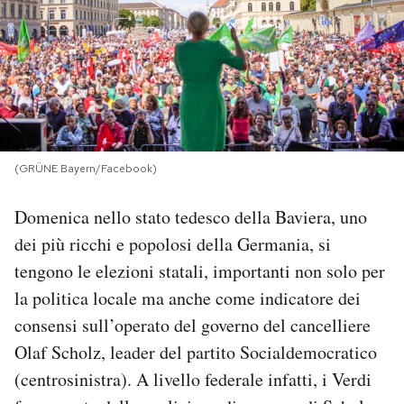
PODCAST
NEWSLETTER
I MIEI PREFERITI
(GRÜNE Bayern/Facebook)
Domenica nello stato tedesco della Baviera, uno
SHOP
dei più ricchi e popolosi della Germania, si
tengono le elezioni statali, importanti non solo per
CALENDARIO
la politica locale ma anche come indicatore dei
consensi sull’operato del governo del cancelliere
AREA PERSONALE
Olaf Scholz, leader del partito Socialdemocratico
Area Personale
(centrosinistra). A livello federale infatti, i Verdi
Newsletter