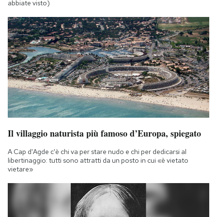
abbiate visto)
Il villaggio naturista più famoso d’Europa, spiegato
A Cap d'Agde c'è chi va per stare nudo e chi per dedicarsi al
libertinaggio: tutti sono attratti da un posto in cui «è vietato
vietare»