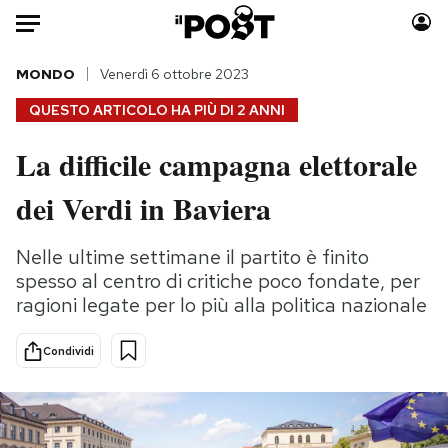
Auto
MONDO
Venerdì 6 ottobre 2023
QUESTO ARTICOLO HA PIÙ DI
2 ANNI
HOME
La difficile campagna elettorale
Italia
Moda
dei Verdi in Baviera
Mondo
Libri
Politica
Consumismi
Nelle ultime settimane il partito è finito
Tecnologia
Storie/Idee
spesso al centro di critiche poco fondate, per
Internet
Ok Boomer!
ragioni legate per lo più alla politica nazionale
Scienza
Media
Cultura
Europa
Condividi
Economia
Altrecose
Sport
Mondiali calcio 2026