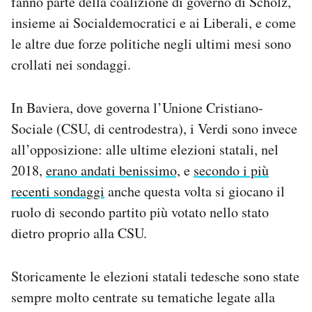
fanno parte della coalizione di governo di Scholz,
Notifiche mobile
insieme ai Socialdemocratici e ai Liberali, e come
Regala il Post
le altre due forze politiche negli ultimi mesi sono
Hai bisogno di aiuto?
crollati nei sondaggi.
Esci
In Baviera, dove governa l’Unione Cristiano-
Sociale (CSU, di centrodestra), i Verdi sono invece
all’opposizione: alle ultime elezioni statali, nel
2018,
erano andati benissimo,
e
secondo i più
recenti sondaggi
anche questa volta si giocano il
ruolo di secondo partito più votato nello stato
dietro proprio alla CSU.
Storicamente le elezioni statali tedesche sono state
sempre molto centrate su tematiche legate alla