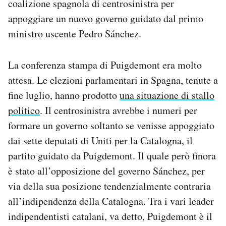
coalizione spagnola di centrosinistra per
Notifiche mobile
appoggiare un nuovo governo guidato dal primo
Regala il Post
ministro uscente Pedro Sánchez.
Hai bisogno di aiuto?
Esci
La conferenza stampa di Puigdemont era molto
attesa. Le elezioni parlamentari in Spagna, tenute a
fine luglio, hanno prodotto
una situazione di stallo
politico
. Il centrosinistra avrebbe i numeri per
formare un governo soltanto se venisse appoggiato
dai sette deputati di Uniti per la Catalogna, il
partito guidato da Puigdemont. Il quale però finora
è stato all’opposizione del governo Sánchez, per
via della sua posizione tendenzialmente contraria
all’indipendenza della Catalogna. Tra i vari leader
indipendentisti catalani, va detto, Puigdemont è il