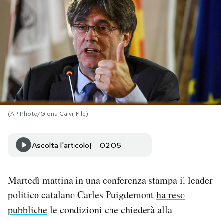
PODCAST
NEWSLETTER
I MIEI PREFERITI
(AP Photo/Gloria Calvi, File)
SHOP
Ascolta l'articolo
02:05
CALENDARIO
Martedì mattina in una conferenza stampa il leader
AREA PERSONALE
politico catalano Carles Puigdemont
ha reso
Area Personale
pubbliche
le condizioni che chiederà alla
Newsletter