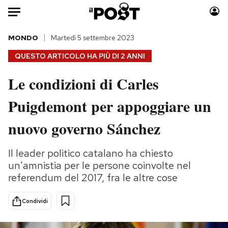
Auto
MONDO
Martedì 5 settembre 2023
QUESTO ARTICOLO HA PIÙ DI
2 ANNI
HOME
Le condizioni di Carles
Italia
Moda
Puigdemont per appoggiare un
Mondo
Libri
Politica
Consumismi
nuovo governo Sánchez
Tecnologia
Storie/Idee
Internet
Ok Boomer!
Il leader politico catalano ha chiesto
Scienza
Media
un'amnistia per le persone coinvolte nel
Cultura
Europa
referendum del 2017, fra le altre cose
Economia
Altrecose
Condividi
Sport
Mondiali calcio 2026