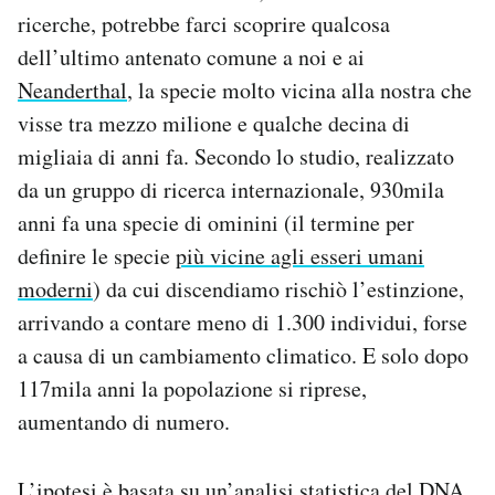
Notifiche mobile
ricerche, potrebbe farci scoprire qualcosa
Regala il Post
dell’ultimo antenato comune a noi e ai
Hai bisogno di aiuto?
Neanderthal
, la specie molto vicina alla nostra che
Esci
visse tra mezzo milione e qualche decina di
migliaia di anni fa. Secondo lo studio, realizzato
da un gruppo di ricerca internazionale, 930mila
anni fa una specie di ominini (il termine per
definire le specie
più vicine agli esseri umani
moderni
) da cui discendiamo rischiò l’estinzione,
arrivando a contare meno di 1.300 individui, forse
a causa di un cambiamento climatico. E solo dopo
117mila anni la popolazione si riprese,
aumentando di numero.
L’ipotesi è basata su un’analisi statistica del DNA