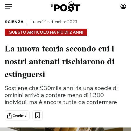
Auto
SCIENZA
Lunedì 4 settembre 2023
QUESTO ARTICOLO HA PIÙ DI
2 ANNI
HOME
La nuova teoria secondo cui i
Italia
Moda
nostri antenati rischiarono di
Mondo
Libri
Politica
Consumismi
estinguersi
Tecnologia
Storie/Idee
Internet
Ok Boomer!
Sostiene che 930mila anni fa una specie di
Scienza
Media
ominini arrivò a contare meno di 1.300
Cultura
Europa
individui, ma è ancora tutta da confermare
Economia
Altrecose
Condividi
Sport
Mondiali calcio 2026