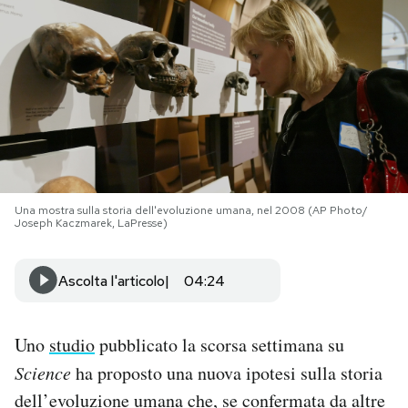
PODCAST
NEWSLETTER
I MIEI PREFERITI
Una mostra sulla storia dell'evoluzione umana, nel 2008 (AP Photo/
SHOP
Joseph Kaczmarek, LaPresse)
CALENDARIO
Ascolta l'articolo
04:24
AREA PERSONALE
Uno
studio
pubblicato la scorsa settimana su
Science
ha proposto una nuova ipotesi sulla storia
Area Personale
dell’evoluzione umana che, se confermata da altre
Newsletter