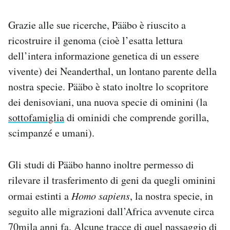
Notifiche mobile
Regala il Post
Grazie alle sue ricerche, Pääbo è riuscito a
Hai bisogno di aiuto?
ricostruire il genoma (cioè l’esatta lettura
Esci
dell’intera informazione genetica di un essere
vivente) dei Neanderthal, un lontano parente della
nostra specie. Pääbo è stato inoltre lo scopritore
dei denisoviani, una nuova specie di ominini (la
sottofamiglia
di ominidi che comprende gorilla,
scimpanzé e umani).
Gli studi di Pääbo hanno inoltre permesso di
rilevare il trasferimento di geni da quegli ominini
ormai estinti a
Homo sapiens
, la nostra specie, in
seguito alle migrazioni dall’Africa avvenute circa
70mila anni fa. Alcune tracce di quel passaggio di