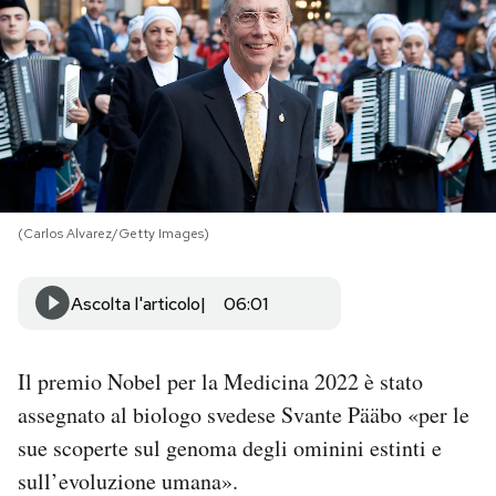
PODCAST
NEWSLETTER
I MIEI PREFERITI
(Carlos Alvarez/Getty Images)
SHOP
Ascolta l'articolo
06:01
CALENDARIO
Il premio Nobel per la Medicina 2022 è stato
AREA PERSONALE
assegnato al biologo svedese Svante Pääbo «per le
sue scoperte sul genoma degli ominini estinti e
Area Personale
sull’evoluzione umana».
Newsletter