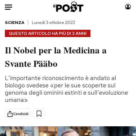
Auto
SCIENZA
Lunedì 3 ottobre 2022
QUESTO ARTICOLO HA PIÙ DI
3 ANNI
HOME
Il Nobel per la Medicina a
Italia
Moda
Svante Pääbo
Mondo
Libri
Politica
Consumismi
L'importante riconoscimento è andato al
Tecnologia
Storie/Idee
biologo svedese «per le sue scoperte sul
Internet
Ok Boomer!
genoma degli ominini estinti e sull'evoluzione
Scienza
Media
umana»
Cultura
Europa
Economia
Altrecose
Condividi
Sport
Mondiali calcio 2026