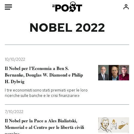
Auto
NOBEL 2022
HOME
Italia
Moda
Mondo
Libri
10/10/2022
Politica
Consumismi
Il Nobel per l’Economia a Ben S.
Bernanke, Douglas W. Diamond e Philip
Tecnologia
Storie/Idee
H. Dybvig
Internet
Ok Boomer!
I tre economisti sono stati premiati «per le loro
Scienza
Media
ricerche sulle banche e le crisi finanziarie»
Cultura
Europa
Economia
Altrecose
7/10/2022
Sport
Mondiali calcio 2026
Il Nobel per la Pace a Ales Bialiatski,
Memorial e al Centro per le libertà civili
ucraino