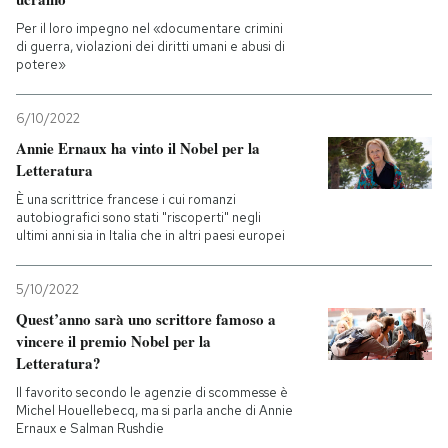
Per il loro impegno nel «documentare crimini
PODCAST
di guerra, violazioni dei diritti umani e abusi di
potere»
NEWSLETTER
6/10/2022
Annie Ernaux ha vinto il Nobel per la
Letteratura
I MIEI PREFERITI
È una scrittrice francese i cui romanzi
autobiografici sono stati "riscoperti" negli
ultimi anni sia in Italia che in altri paesi europei
SHOP
5/10/2022
CALENDARIO
Quest’anno sarà uno scrittore famoso a
vincere il premio Nobel per la
Letteratura?
AREA PERSONALE
Il favorito secondo le agenzie di scommesse è
Michel Houellebecq, ma si parla anche di Annie
Entra
Ernaux e Salman Rushdie