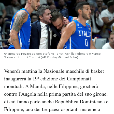
PODCAST
NEWSLETTER
I MIEI PREFERITI
Gianmarco Pozzecco con Stefano Tonut, Achille Polonara e Marco
Spissu agli ultimi Europei (AP Photo/Michael Sohn)
SHOP
Venerdì mattina la Nazionale maschile di basket
CALENDARIO
inaugurerà la 19ª edizione dei Campionati
mondiali. A Manila, nelle Filippine, giocherà
contro l’Angola nella prima partita del suo girone,
AREA PERSONALE
di cui fanno parte anche Repubblica Dominicana e
Area Personale
Filippine, uno dei tre paesi ospitanti insieme a
Newsletter