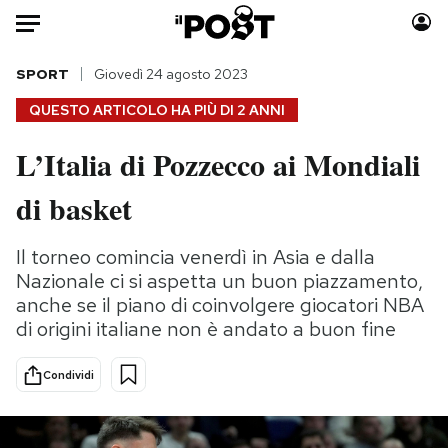
Auto
SPORT
Giovedì 24 agosto 2023
QUESTO ARTICOLO HA PIÙ DI
2 ANNI
HOME
L’Italia di Pozzecco ai Mondiali
Italia
Moda
di basket
Mondo
Libri
Politica
Consumismi
Il torneo comincia venerdì in Asia e dalla
Tecnologia
Storie/Idee
Nazionale ci si aspetta un buon piazzamento,
Internet
Ok Boomer!
anche se il piano di coinvolgere giocatori NBA
Scienza
Media
di origini italiane non è andato a buon fine
Cultura
Europa
Economia
Altrecose
Condividi
Sport
Mondiali calcio 2026