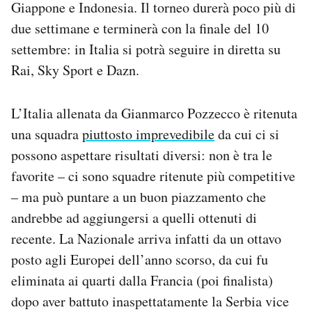
Giappone e Indonesia. Il torneo durerà poco più di
Notifiche mobile
due settimane e terminerà con la finale del 10
Regala il Post
settembre: in Italia si potrà seguire in diretta su
Hai bisogno di aiuto?
Esci
Rai, Sky Sport e Dazn.
L’Italia allenata da Gianmarco Pozzecco è ritenuta
una squadra
piuttosto imprevedibile
da cui ci si
possono aspettare risultati diversi: non è tra le
favorite – ci sono squadre ritenute più competitive
– ma può puntare a un buon piazzamento che
andrebbe ad aggiungersi a quelli ottenuti di
recente. La Nazionale arriva infatti da un ottavo
posto agli Europei dell’anno scorso, da cui fu
eliminata ai quarti dalla Francia (poi finalista)
dopo aver battuto inaspettatamente la Serbia vice