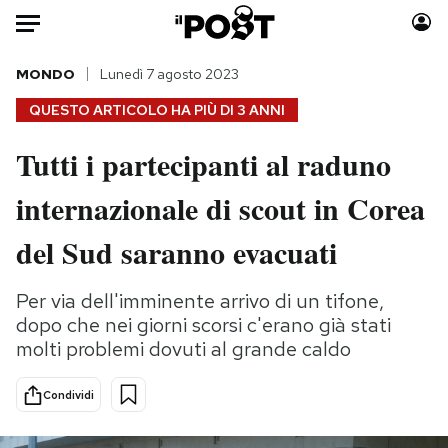
Auto
MONDO
Lunedì 7 agosto 2023
QUESTO ARTICOLO HA PIÙ DI
3 ANNI
HOME
Tutti i partecipanti al raduno
Italia
Moda
internazionale di scout in Corea
Mondo
Libri
Politica
Consumismi
del Sud saranno evacuati
Tecnologia
Storie/Idee
Internet
Ok Boomer!
Per via dell'imminente arrivo di un tifone,
Scienza
Media
dopo che nei giorni scorsi c'erano già stati
Cultura
Europa
molti problemi dovuti al grande caldo
Economia
Altrecose
Condividi
Sport
Mondiali calcio 2026