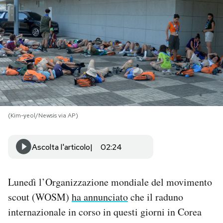
PODCAST
NEWSLETTER
I MIEI PREFERITI
(Kim-yeol/Newsis via AP)
SHOP
Ascolta l'articolo
02:24
CALENDARIO
Lunedì l’Organizzazione mondiale del movimento
AREA PERSONALE
scout (WOSM)
ha annunciato
che il raduno
Area Personale
internazionale in corso in questi giorni in Corea
Newsletter