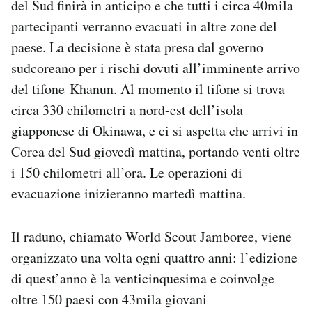
del Sud finirà in anticipo e che tutti i circa 40mila
Notifiche mobile
partecipanti verranno evacuati in altre zone del
Regala il Post
paese. La decisione è stata presa dal governo
Hai bisogno di aiuto?
sudcoreano per i rischi dovuti all’imminente arrivo
Esci
del tifone Khanun. Al momento il tifone si trova
circa 330 chilometri a nord-est dell’isola
giapponese di Okinawa, e ci si aspetta che arrivi in
Corea del Sud giovedì mattina, portando venti oltre
i 150 chilometri all’ora. Le operazioni di
evacuazione inizieranno martedì mattina.
Il raduno, chiamato World Scout Jamboree, viene
organizzato una volta ogni quattro anni: l’edizione
di quest’anno è la venticinquesima e coinvolge
oltre 150 paesi con 43mila giovani