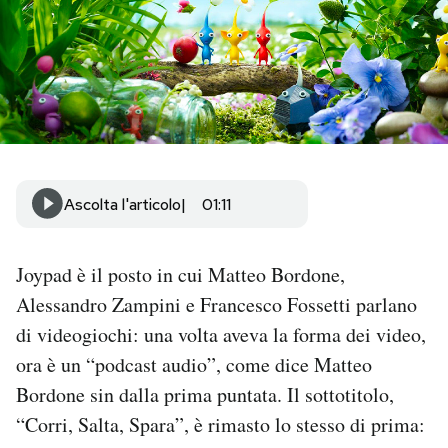
PODCAST
NEWSLETTER
I MIEI PREFERITI
Ascolta l'articolo
01:11
SHOP
Joypad è il posto in cui Matteo Bordone,
Alessandro Zampini e Francesco Fossetti parlano
CALENDARIO
di videogiochi: una volta aveva la forma dei video,
ora è un “podcast audio”, come dice Matteo
AREA PERSONALE
Bordone sin dalla prima puntata. Il sottotitolo,
Area Personale
“Corri, Salta, Spara”, è rimasto lo stesso di prima:
Newsletter