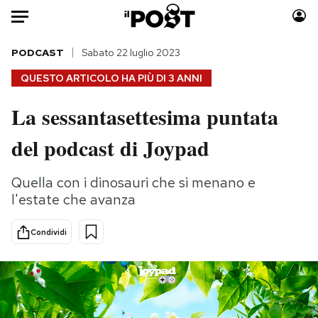
Auto
PODCAST
Sabato 22 luglio 2023
QUESTO ARTICOLO HA PIÙ DI
3 ANNI
HOME
La sessantasettesima puntata
Italia
Moda
del podcast di Joypad
Mondo
Libri
Politica
Consumismi
Quella con i dinosauri che si menano e
Tecnologia
Storie/Idee
l'estate che avanza
Internet
Ok Boomer!
Scienza
Media
Condividi
Cultura
Europa
Economia
Altrecose
Sport
Mondiali calcio 2026