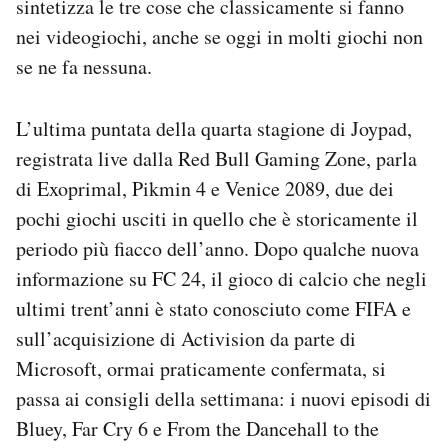
sintetizza le tre cose che classicamente si fanno
Notifiche mobile
nei videogiochi, anche se oggi in molti giochi non
Regala il Post
se ne fa nessuna.
Hai bisogno di aiuto?
Esci
L’ultima puntata della quarta stagione di Joypad,
registrata live dalla Red Bull Gaming Zone, parla
di Exoprimal, Pikmin 4 e Venice 2089, due dei
pochi giochi usciti in quello che è storicamente il
periodo più fiacco dell’anno. Dopo qualche nuova
informazione su FC 24, il gioco di calcio che negli
ultimi trent’anni è stato conosciuto come FIFA e
sull’acquisizione di Activision da parte di
Microsoft, ormai praticamente confermata, si
passa ai consigli della settimana: i nuovi episodi di
Bluey, Far Cry 6 e From the Dancehall to the