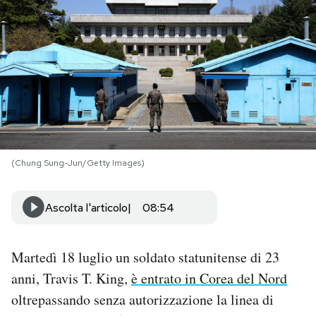
PODCAST
NEWSLETTER
I MIEI PREFERITI
(Chung Sung-Jun/Getty Images)
SHOP
Ascolta l'articolo
08:54
CALENDARIO
Martedì 18 luglio un soldato statunitense di 23
AREA PERSONALE
anni, Travis T. King,
è entrato in Corea del Nord
Area Personale
oltrepassando senza autorizzazione la linea di
Newsletter