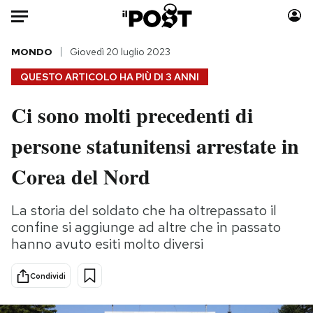
Auto
MONDO
Giovedì 20 luglio 2023
QUESTO ARTICOLO HA PIÙ DI
3 ANNI
HOME
Ci sono molti precedenti di
Italia
Moda
persone statunitensi arrestate in
Mondo
Libri
Politica
Consumismi
Corea del Nord
Tecnologia
Storie/Idee
Internet
Ok Boomer!
La storia del soldato che ha oltrepassato il
Scienza
Media
confine si aggiunge ad altre che in passato
Cultura
Europa
hanno avuto esiti molto diversi
Economia
Altrecose
Condividi
Sport
Mondiali calcio 2026