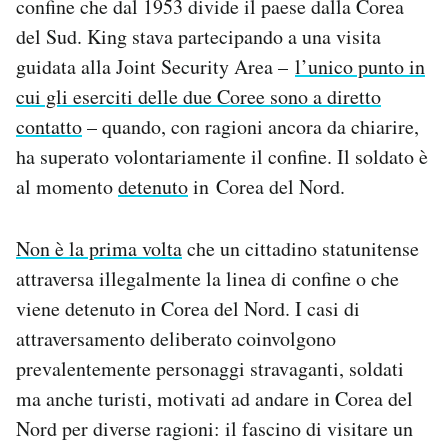
confine che dal 1953 divide il paese dalla Corea
Notifiche mobile
del Sud. King stava partecipando a una visita
Regala il Post
guidata alla Joint Security Area –
l’unico punto in
Hai bisogno di aiuto?
cui gli eserciti delle due Coree sono a diretto
Esci
contatto
– quando, con ragioni ancora da chiarire,
ha superato volontariamente il confine. Il soldato è
al momento
detenuto
in Corea del Nord.
Non è la prima volta
che un cittadino statunitense
attraversa illegalmente la linea di confine o che
viene detenuto in Corea del Nord. I casi di
attraversamento deliberato coinvolgono
prevalentemente personaggi stravaganti, soldati
ma anche turisti, motivati ad andare in Corea del
Nord per diverse ragioni: il fascino di visitare un