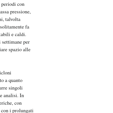
a periodi con
bassa pressione,
i, talvolta
 solitamente fa
abili e caldi.
i settimane per
iare spazio alle
icloni
tto a quanto
rre singoli
e analisi. In
eriche, con
 con i prolungati