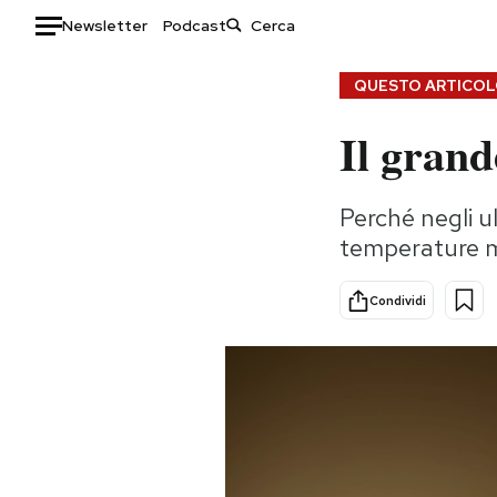
Newsletter
Podcast
Auto
QUESTO ARTICOLO
Il grand
HOME
Italia
Moda
Perché negli u
Mondo
Libri
temperature m
Politica
Consumismi
Tecnologia
Storie/Idee
Condividi
Internet
Ok Boomer!
Scienza
Media
Cultura
Europa
Economia
Altrecose
Sport
Mondiali calcio 2026