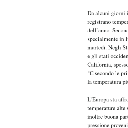
Notifiche mobile
Da alcuni giorni 
Regala il Post
Hai bisogno di aiuto?
registrano tempe
Esci
dell’anno. Second
specialmente in I
martedì. Negli Sta
e gli stati occid
California, spesso
°C secondo le pri
la temperatura pi
L’Europa sta affr
temperature alte s
inoltre buona par
pressione proveni