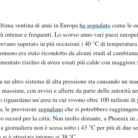
ultima ventina di anni in Europa
ha segnalato
come le on
iù intense e frequenti. Lo scorso anno vari paesi europ
avevano superato in più occasioni i 40 °C di temperatu
enomeno era stato ricondotto da alcuni studi al cambiam
umentato rischio di avere estati più calde con maggiore
 un altro sistema di alta pressione sta causando un m
massime, con avvisi e allerte da parte delle autorità neg
 riguardano un’area in cui vivono oltre 100 milioni di
, le previsioni
segnalano
che si potrebbero raggiungere
 record per la città. Non molto distante, a Phoenix in 
 giornaliera non è scesa sotto i 43 °C per più di due s
 si è attestata intorno ai 38 °C.