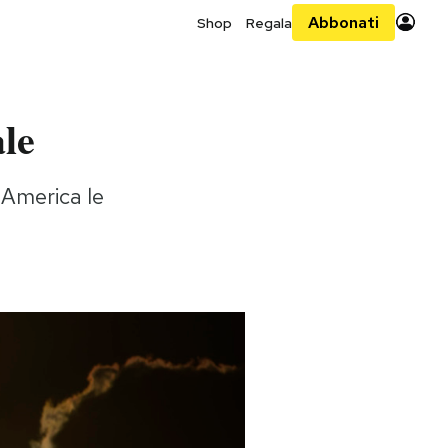
Abbonati
Shop
Regala
ale
 America le