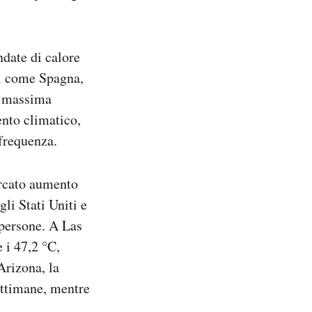
date di calore
ei come Spagna,
ra massima
ento climatico,
 frequenza.
arcato aumento
li Stati Uniti e
 persone. A Las
 i 47,2 °C,
Arizona, la
ettimane, mentre