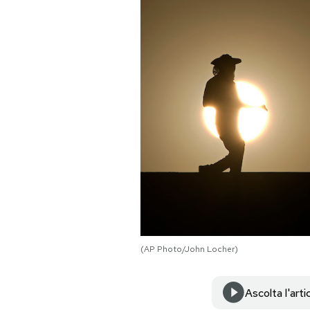
PODCAST
NEWSLETTER
I MIEI PREFERITI
SHOP
CALENDARIO
(AP Photo/John Locher)
AREA PERSONALE
Area Personale
Ascolta l'arti
Newsletter