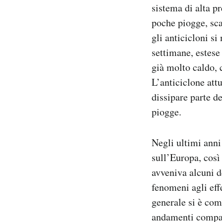
sistema di alta p
poche piogge, sca
gli anticicloni s
settimane, estese
già molto caldo, c
L’anticiclone att
dissipare parte de
piogge.
Negli ultimi anni
sull’Europa, così
avveniva alcuni d
fenomeni agli effe
generale si è co
andamenti compati