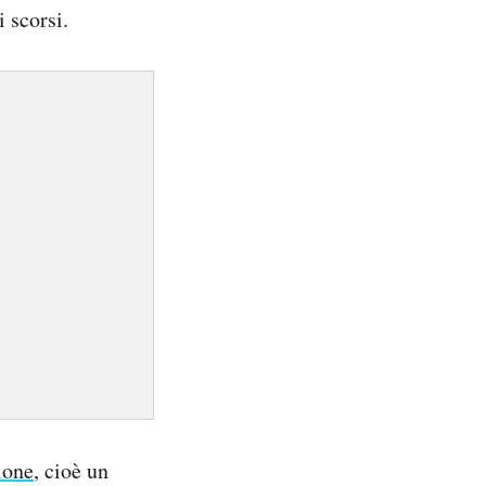
i scorsi.
lone
, cioè un