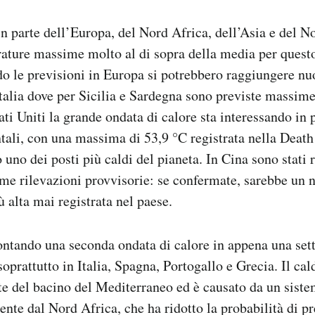
in parte dell’Europa, del Nord Africa, dell’Asia e del 
rature massime molto al di sopra della media per quest
o le previsioni in Europa si potrebbero raggiungere nu
talia dove per Sicilia e Sardegna sono previste massime
ti Uniti la grande ondata di calore sta interessando in p
entali, con una massima di 53,9 °C registrata nella Death
 uno dei posti più caldi del pianeta. In Cina sono stati 
me rilevazioni provvisorie: se confermate, sarebbe un 
ù alta mai registrata nel paese.
ontando una seconda ondata di calore in appena una set
oprattutto in Italia, Spagna, Portogallo e Grecia. Il cal
te del bacino del Mediterraneo ed è causato da un siste
ente dal Nord Africa, che ha ridotto la probabilità di pr