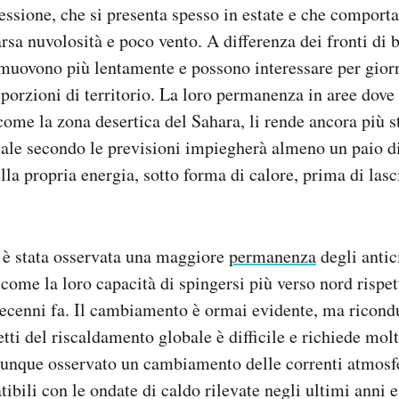
ressione, che si presenta spesso in estate e che comport
rsa nuvolosità e poco vento. A differenza dei fronti di 
i muovono più lentamente e possono interessare per giorn
 porzioni di territorio. La loro permanenza in aree dove
ome la zona desertica del Sahara, li rende ancora più st
uale secondo le previsioni impiegherà almeno un paio d
lla propria energia, sotto forma di calore, prima di lasc
 è stata osservata una maggiore
permanenza
degli antic
 come la loro capacità di spingersi più verso nord rispe
ecenni fa. Il cambiamento è ormai evidente, ma ricondu
tti del riscaldamento globale è difficile e richiede molt
munque osservato un cambiamento delle correnti atmosf
bili con le ondate di caldo rilevate negli ultimi anni e