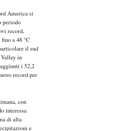
Nord America si
o periodo
ovi record,
 fino a 48 °C
articolare il sud
 Valley in
raggiunti i 52,2
nuovo record per
timana, con
do interessa
ma di alta
ecipitazioni e