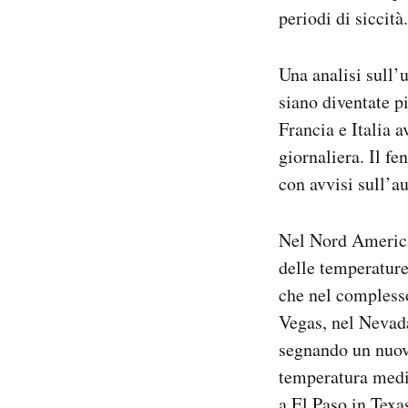
periodi di siccità.
Una analisi sull’
siano diventate p
Francia e Italia 
giornaliera. Il f
con avvisi sull’a
Nel Nord America
delle temperature 
che nel complesso
Vegas, nel Nevada
segnando un nuovo
temperatura media
a El Paso in Texas