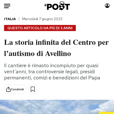
Auto
ITALIA
Mercoledì 7 giugno 2023
QUESTO ARTICOLO HA PIÙ DI
3 ANNI
HOME
La storia infinita del Centro per
Italia
Moda
l’autismo di Avellino
Mondo
Libri
Politica
Consumismi
Il cantiere è rimasto incompiuto per quasi
Tecnologia
Storie/Idee
vent'anni, tra controversie legali, presidi
Internet
Ok Boomer!
permanenti, comizi e benedizioni del Papa
Scienza
Media
Cultura
Europa
Condividi
Economia
Altrecose
Sport
Mondiali calcio 2026