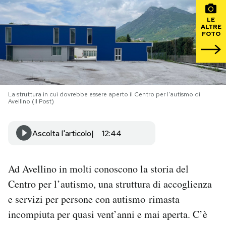
LE
PODCAST
ALTRE
FOTO
NEWSLETTER
I MIEI PREFERITI
La struttura in cui dovrebbe essere aperto il Centro per l'autismo di
Avellino (Il Post)
SHOP
Ascolta l'articolo
12:44
CALENDARIO
Ad Avellino in molti conoscono la storia del
Centro per l’autismo, una struttura di accoglienza
AREA PERSONALE
e servizi per persone con autismo rimasta
Area Personale
incompiuta per quasi vent’anni e mai aperta. C’è
Newsletter