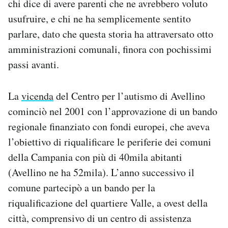
chi dice di avere parenti che ne avrebbero voluto
Notifiche mobile
usufruire, e chi ne ha semplicemente sentito
Regala il Post
parlare, dato che questa storia ha attraversato otto
Hai bisogno di aiuto?
amministrazioni comunali, finora con pochissimi
Esci
passi avanti.
La
vicenda
del Centro per l’autismo di Avellino
cominciò nel 2001 con l’approvazione di un bando
regionale finanziato con fondi europei, che aveva
l’obiettivo di riqualificare le periferie dei comuni
della Campania con più di 40mila abitanti
(Avellino ne ha 52mila). L’anno successivo il
comune partecipò a un bando per la
riqualificazione del quartiere Valle, a ovest della
città, comprensivo di un centro di assistenza